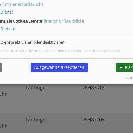
Göttingen
27F87108
(immer erforderlich)
o
 Uhr
Dienst
(immer erforderlich)
enzielle Cookies/Dienste
Dienste
Göttingen
26H87203
 Uhr
e Dienste aktivieren oder deaktivieren
 diesem Schalter können Sie alle Dienste aktivieren oder deaktivieren.
Göttingen
27F87531
 Uhr
Ausgewählte akzeptieren
Alle a
Reali
Göttingen
26H87018
 Uhr
Göttingen
26H87006
 Uhr