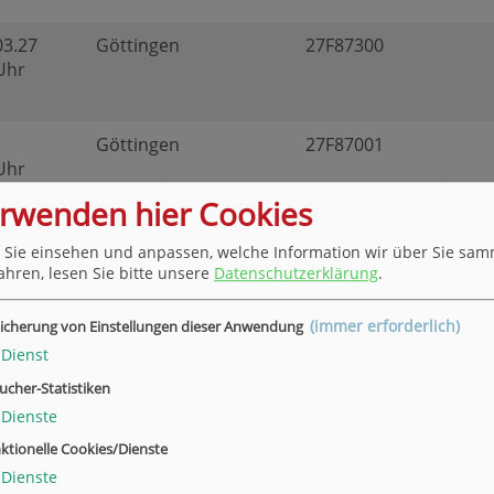
03.27
Göttingen
27F87300
 Uhr
Göttingen
27F87001
 Uhr
erwenden hier Cookies
 Sie einsehen und anpassen, welche Information wir über Sie sam
Göttingen
27F87004
ahren, lesen Sie bitte unsere
Datenschutzerklärung
.
 Uhr
(immer erforderlich)
icherung von Einstellungen dieser Anwendung
Dienst
Göttingen
26H87106
ucher-Statistiken
 Uhr
Dienste
ktionelle Cookies/Dienste
Dienste