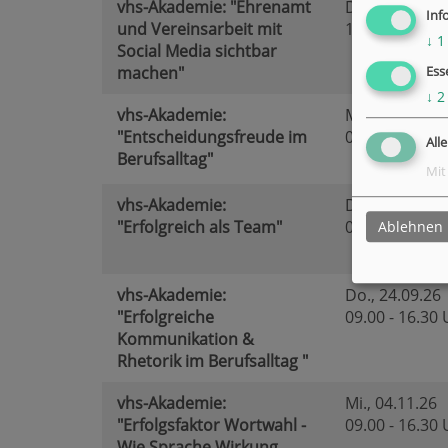
vhs-Akademie: "Ehrenamt
Di.
, 13.04.27
Inf
und Vereinsarbeit mit
13.00 - 16.30
↓
1
Social Media sichtbar
machen"
Ess
↓
2
vhs-Akademie:
Mi.
, 16.09.26
"Entscheidungsfreude im
09.30 - 16.30
All
Berufsalltag"
Mit
vhs-Akademie:
Do.
, 20.05.27
"Erfolgreich als Team"
09.00 - 16.30
Ablehnen
vhs-Akademie:
Do.
, 24.09.26
"Erfolgreiche
09.00 - 16.30
Kommunikation &
Rhetorik im Berufsalltag "
vhs-Akademie:
Mi.
, 04.11.26
"Erfolgsfaktor Wortwahl -
09.00 - 16.30
Wie Sprache Wirkung