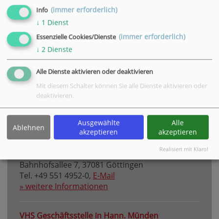
(immer erforderlich)
Info
↓
1
Dienst
Bleiben Sie stets per E-Mail über exklusive
(immer erforderlich)
Angebote und Highlights rund um die VHS
Essenzielle Cookies/Dienste
informiert.
↓
2
Dienste
Alle Dienste aktivieren oder deaktivieren
Newsletter-Anmeldung
Mit diesem Schalter können Sie alle Dienste aktivieren oder
deaktivieren.
Ausgewählte
Alle
Ablehnen
akzeptieren
akzeptieren
VHS Hauptgeschäftsstelle Göttingen
Realisiert mit Klaro!
Bahnhofsallee 7, 37081 Göttingen
Tel. +49 551 4952-0,
E-Mail
» weitere Informationen
VHS Geschäftsstelle in Hann. Münden