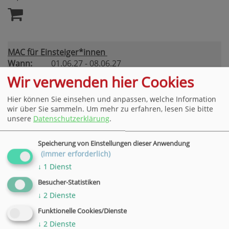
MAC für Einsteiger*innen
Wann:
01.06.27 - 08.06.27
19.00 - 21.30 Uhr
Wir verwenden hier Cookies
3 Termine
Wo:
Göttingen
Hier können Sie einsehen und anpassen, welche Information
wir über Sie sammeln.
Um mehr zu erfahren, lesen Sie bitte
Nr.:
27F53209
unsere
Datenschutzerklärung
.
Status:
Plätze frei
Kursgebühr:
Speicherung von Einstellungen dieser Anwendung
(immer erforderlich)
98,00 €
↓
1
Dienst
Besucher-Statistiken
↓
2
Dienste
Funktionelle Cookies/Dienste
↓
2
Dienste