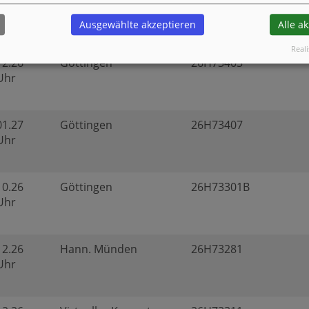
12.26
Göttingen
26H73408
 Uhr
Ausgewählte akzeptieren
Alle a
Reali
12.26
Göttingen
26H73403
 Uhr
01.27
Göttingen
26H73407
 Uhr
10.26
Göttingen
26H73301B
 Uhr
12.26
Hann. Münden
26H73281
 Uhr