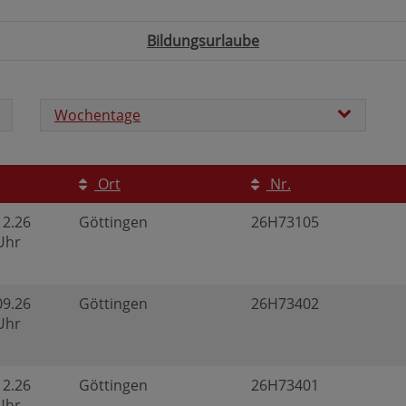
Bildungsurlaube
Wochentage
Ort
Nr.
12.26
Göttingen
26H73105
 Uhr
09.26
Göttingen
26H73402
 Uhr
12.26
Göttingen
26H73401
 Uhr