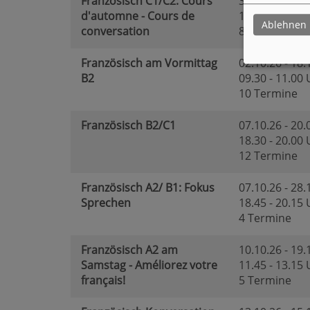
Französisch C1/C2: Cours
30.09.26 - 02.
d'automne - Cours de
17.00 - 18.30
Ablehnen
conversation
8 Termine
Französisch am Vormittag
02.10.26 - 18.
B2
09.30 - 11.00
10 Termine
Französisch B2/C1
07.10.26 - 20.
18.30 - 20.00
12 Termine
Französisch A2/ B1: Fokus
07.10.26 - 28.
Sprechen
18.45 - 20.15
4 Termine
Französisch A2 am
10.10.26 - 19.
Samstag - Améliorez votre
11.45 - 13.15
français!
5 Termine