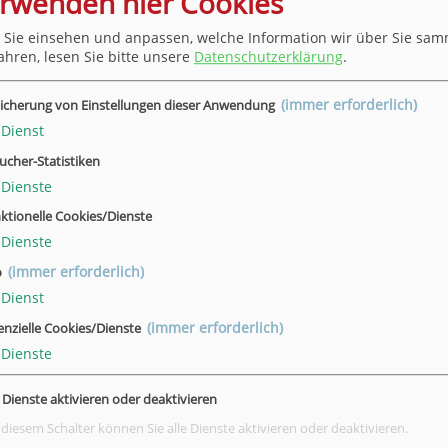
erwenden hier Cookies
 Uhr
 Sie einsehen und anpassen, welche Information wir über Sie sam
ahren, lesen Sie bitte unsere
Datenschutzerklärung
.
11.26
Duderstadt
26H73261
 Uhr
(immer erforderlich)
icherung von Einstellungen dieser Anwendung
Dienst
12.26
Hann. Münden
26H73182
ucher-Statistiken
 Uhr
Dienste
ktionelle Cookies/Dienste
Dienste
Hann. Münden
26H73280
 Uhr
(immer erforderlich)
o
Dienst
(immer erforderlich)
enzielle Cookies/Dienste
12.26
Göttingen
26H73303
Dienste
 Uhr
e Dienste aktivieren oder deaktivieren
 diesem Schalter können Sie alle Dienste aktivieren oder deaktivieren.