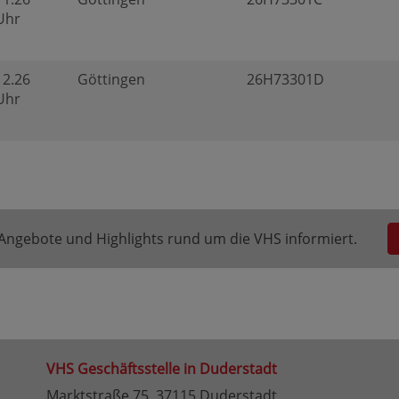
 Uhr
12.26
Göttingen
26H73301D
 Uhr
e Angebote und Highlights rund um die VHS informiert.
VHS Geschäftsstelle in Duderstadt
Marktstraße 75, 37115 Duderstadt