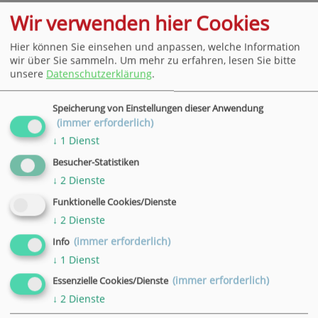
Kursgebühr:
Wir verwenden hier Cookies
141,00 €
Hier können Sie einsehen und anpassen, welche Information
wir über Sie sammeln.
Um mehr zu erfahren, lesen Sie bitte
unsere
Datenschutzerklärung
.
Speicherung von Einstellungen dieser Anwendung
(immer erforderlich)
↓
1
Dienst
Besucher-Statistiken
Bleiben Sie stets per E-Mail über exklusive
↓
2
Dienste
Angebote und Highlights rund um die VHS
Funktionelle Cookies/Dienste
informiert.
↓
2
Dienste
(immer erforderlich)
Info
Newsletter-Anmeldung
↓
1
Dienst
(immer erforderlich)
Essenzielle Cookies/Dienste
↓
2
Dienste