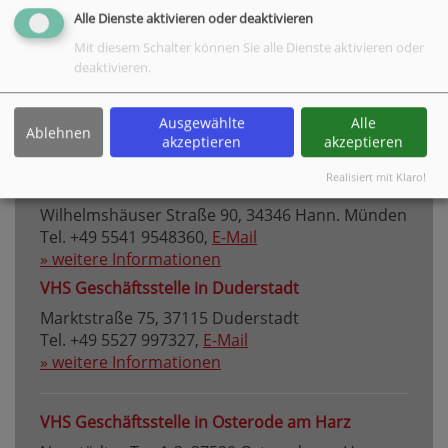
Alle Dienste aktivieren oder deaktivieren
Mit diesem Schalter können Sie alle Dienste aktivieren oder
VHS Hauptgeschäftsstelle Göttingen
deaktivieren.
Bahnhofsallee 7, 37081 Göttingen
Tel. +49 551 4952-0,
E-Mail
Ausgewählte
Alle
» weitere Informationen
Ablehnen
akzeptieren
akzeptieren
Realisiert mit Klaro!
VHS Geschäftsstelle in Hann. Münden
Wilhelmshäuser Straße 90, 34346 Hann. Münden
Tel. +49 5541 9548360,
E-Mail
» weitere Informationen
VHS Geschäftsstelle in Duderstadt
Marktstraße 75, 37115 Duderstadt
Tel. +49 5527 997327,
E-Mail
» weitere Informationen
VHS Geschäftsstelle in Osterode am Harz