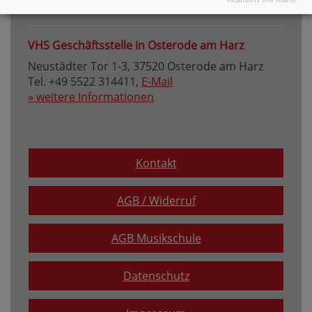
» weitere Informationen
VHS Geschäftsstelle in Osterode am Harz
Neustädter Tor 1-3, 37520 Osterode am Harz
Tel. +49 5522 314411,
E-Mail
» weitere Informationen
Kontakt
AGB / Widerruf
AGB Musikschule
Datenschutz