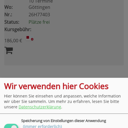
10 Termine
Wo:
Göttingen
Nr.:
26H77403
Status:
Plätze frei
Kursgebühr:
186,00 €
Wir verwenden hier Cookies
Hier können Sie einsehen und anpassen, welche Information
Bleiben Sie stets per E-Mail über exklusive
wir über Sie sammeln.
Um mehr zu erfahren, lesen Sie bitte
Angebote und Highlights rund um die VHS
unsere
Datenschutzerklärung
.
informiert.
Speicherung von Einstellungen dieser Anwendung
(immer erforderlich)
Newsletter-Anmeldung