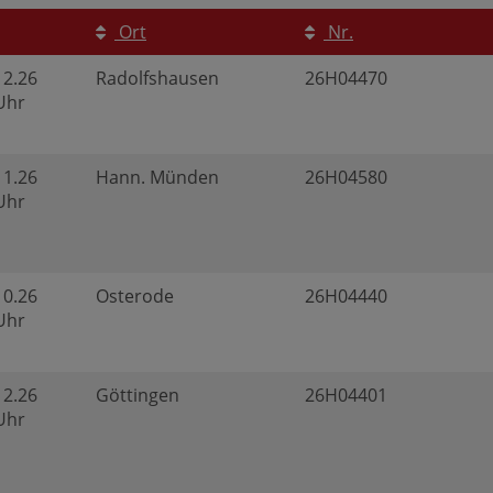
Ort
Nr.
12.26
Radolfshausen
26H04470
 Uhr
11.26
Hann. Münden
26H04580
 Uhr
10.26
Osterode
26H04440
 Uhr
12.26
Göttingen
26H04401
 Uhr