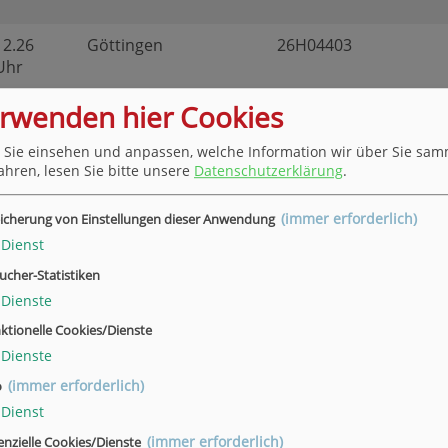
12.26
Göttingen
26H04403
 Uhr
erwenden hier Cookies
12.26
Göttingen
26H04405
 Sie einsehen und anpassen, welche Information wir über Sie sam
 Uhr
ahren, lesen Sie bitte unsere
Datenschutzerklärung
.
(immer erforderlich)
icherung von Einstellungen dieser Anwendung
Göttingen
26H04410
Dienst
 Uhr
ucher-Statistiken
Dienste
12.26
Göttingen
26H04411
ktionelle Cookies/Dienste
 Uhr
Dienste
(immer erforderlich)
o
03.27
Göttingen
27F04401
Dienst
 Uhr
(immer erforderlich)
enzielle Cookies/Dienste