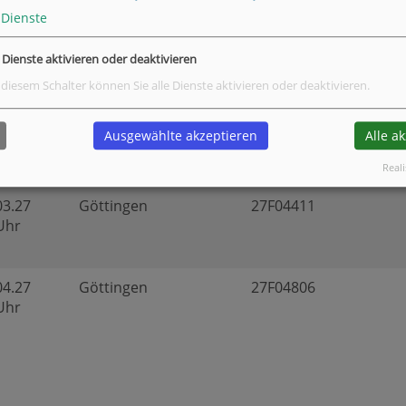
Dienste
03.27
Göttingen
27F04403
e Dienste aktivieren oder deaktivieren
 Uhr
 diesem Schalter können Sie alle Dienste aktivieren oder deaktivieren.
03.27
Göttingen
27F04405
Ausgewählte akzeptieren
Alle a
 Uhr
Reali
03.27
Göttingen
27F04411
 Uhr
04.27
Göttingen
27F04806
 Uhr