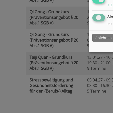
Abs.1 SGB V)
9 Termine
↓
2
Qi Gong - Grundkurs
11.01.27 - 08.
All
(Präventionsangebot § 20
20.00 - 21.30
Abs.1 SGB V)
9 Termine
Mit
Qi Gong - Grundkurs
13.01.27 - 10.
Ablehnen
(Präventionsangebot § 20
09.00 - 10.30
Abs.1 SGB V)
9 Termine
Taiji Quan - Grundkurs
13.01.27 - 10.
(Präventionsangebot § 20
19.30 - 21.00
Abs.1 SGB V)
9 Termine
Stressbewältigung und
05.04.27 - 09.
Gesundheitsförderung
08.30 - 16.30
für den (Berufs-) Alltag
5 Termine