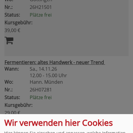
Nr.:
26H21501
Status:
Plätze frei
Kursgebühr:
39,00 €
Fermentieren: altes Handwerk - neuer Trend
Wann:
Sa.
, 14.11.26
12.00 - 15.00 Uhr
Wo:
Hann. Münden
Nr.:
26H07281
Status:
Plätze frei
Kursgebühr:
29,00 €
Wir verwenden hier Cookies
Hier können Sie einsehen und anpassen, welche Information