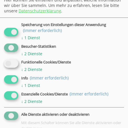
wir über Sie sammeln.
Um mehr zu erfahren, lesen Sie bitte
unsere
Datenschutzerklärung
.
Frauen & Finanzen – Investieren mit Strategie für
finanzielle Unabhängigkeit
Wann:
Mi.
, 25.11.26
Speicherung von Einstellungen dieser Anwendung
18.30 - 20.45 Uhr
(immer erforderlich)
Wo:
Göttingen
↓
1
Dienst
Nr.:
26H21502
Besucher-Statistiken
Status:
Plätze frei
↓
2
Dienste
Kursgebühr:
Funktionelle Cookies/Dienste
39,00 €
↓
2
Dienste
(immer erforderlich)
Info
↓
1
Dienst
(immer erforderlich)
Essenzielle Cookies/Dienste
Künstliche Intelligenz kennenlernen mit ChatGPT
↓
2
Dienste
Wann:
Di.
, 19.01.27
18.00 - 21.15 Uhr
Alle Dienste aktivieren oder deaktivieren
Wo:
Duderstadt
Mit diesem Schalter können Sie alle Dienste aktivieren oder
Nr.:
26H57460