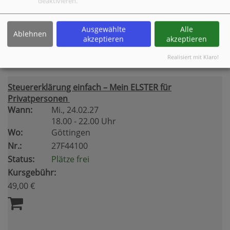
deaktivieren.
Status:
Plätze frei
Kursgebühr:
Ausgewählte
Alle
32,00 €
Ablehnen
akzeptieren
akzeptieren
Realisiert mit Klaro!
Steuererklärung einfach – Mein ELSTER für
Privatpersonen
Wann:
Mi.
, 24.02.27
18.00 - 22.00 Uhr
Wo:
Göttingen
Nr.:
27F44100
Status:
Plätze frei
Kursgebühr:
49,00 €