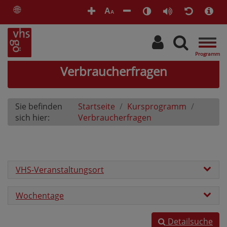
🌐
A
A
Togg
navig
Verbraucherfragen
Sie befinden
Startseite
Kursprogramm
sich hier:
Verbraucherfragen
VHS-Veranstaltungsort
Wochentage
Detailsuche