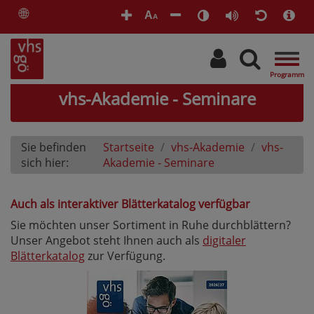
🌐
A
A
Togg
navig
vhs-Akademie - Seminare
Sie befinden
Startseite
vhs-Akademie
vhs-
sich hier:
Akademie - Seminare
Auch als interaktiver Blätterkatalog verfügbar
Sie möchten unser Sortiment in Ruhe durchblättern?
Unser Angebot steht Ihnen auch als
digitaler
Blätterkatalog
zur Verfügung.