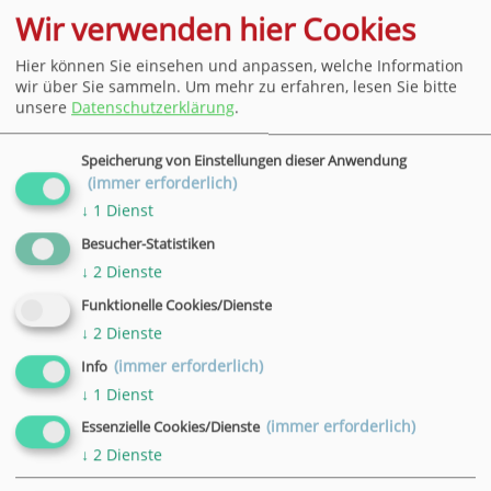
Kursgebühr:
Wir verwenden hier Cookies
255,00 €
Hier können Sie einsehen und anpassen, welche Information
wir über Sie sammeln.
Um mehr zu erfahren, lesen Sie bitte
unsere
Datenschutzerklärung
.
Speicherung von Einstellungen dieser Anwendung
(immer erforderlich)
↓
1
Dienst
Besucher-Statistiken
Bleiben Sie stets per E-Mail über exklusive
↓
2
Dienste
Angebote und Highlights rund um die VHS
informiert.
Funktionelle Cookies/Dienste
↓
2
Dienste
(immer erforderlich)
Info
Newsletter-Anmeldung
↓
1
Dienst
(immer erforderlich)
Essenzielle Cookies/Dienste
↓
2
Dienste