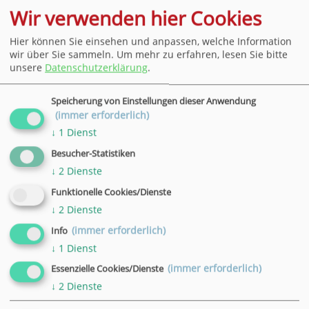
Kursgebühr:
Wir verwenden hier Cookies
255,00 €
Hier können Sie einsehen und anpassen, welche Information
wir über Sie sammeln.
Um mehr zu erfahren, lesen Sie bitte
unsere
Datenschutzerklärung
.
Speicherung von Einstellungen dieser Anwendung
(immer erforderlich)
↓
1
Dienst
Besucher-Statistiken
Bleiben Sie stets per E-Mail über exklusive
↓
2
Dienste
Angebote und Highlights rund um die VHS
informiert.
Funktionelle Cookies/Dienste
↓
2
Dienste
(immer erforderlich)
Info
Newsletter-Anmeldung
↓
1
Dienst
(immer erforderlich)
Essenzielle Cookies/Dienste
↓
2
Dienste