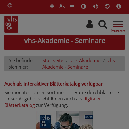
🌐
A
A
Togg
navig
vhs-Akademie - Seminare
Sie befinden
Startseite
vhs-Akademie
vhs-
sich hier:
Akademie - Seminare
Auch als interaktiver Blätterkatalog verfügbar
Sie möchten unser Sortiment in Ruhe durchblättern?
Unser Angebot steht Ihnen auch als
digitaler
Blätterkatalog
zur Verfügung.