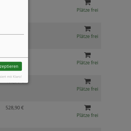
553,90 €
Plätze frei
553,90 €
Plätze frei
468,90 €
Plätze frei
kzeptieren
siert mit Klaro!
468,90 €
Plätze frei
528,90 €
Plätze frei