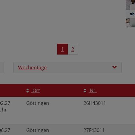
1
2
Wochentage
Ort
Nr.
02.27
Göttingen
26H43011
 Uhr
06.27
Göttingen
27F43011