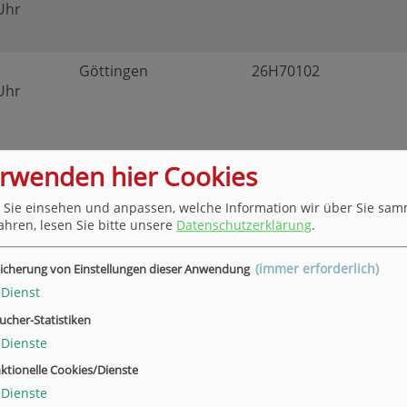
 Uhr
Göttingen
26H70102
 Uhr
11.26
Staufenberg
26H57495
erwenden hier Cookies
 Uhr
 Sie einsehen und anpassen, welche Information wir über Sie sam
ahren, lesen Sie bitte unsere
Datenschutzerklärung
.
01.27
Göttingen
26H43003
(immer erforderlich)
 Uhr
icherung von Einstellungen dieser Anwendung
Dienst
ucher-Statistiken
06.27
Göttingen
27F43003
Dienste
 Uhr
ktionelle Cookies/Dienste
Dienste