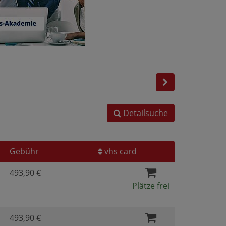
Detailsuche
Gebühr
vhs card
493,90 €
Plätze frei
493,90 €