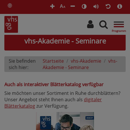
🌐
A
A
Togg
navig
vhs-Akademie - Seminare
Sie befinden
Startseite
vhs-Akademie
vhs-
sich hier:
Akademie - Seminare
Auch als interaktiver Blätterkatalog verfügbar
Sie möchten unser Sortiment in Ruhe durchblättern?
Unser Angebot steht Ihnen auch als
digitaler
Blätterkatalog
zur Verfügung.