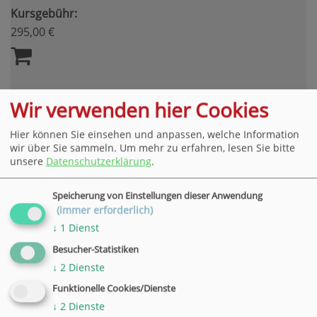
Kursgebühr:
295,00 €
Wir verwenden hier Cookies
vhs-Akademie: "Sichtbar werden: Social Media für
Unternehmen - Einsteiger:innen"
Hier können Sie einsehen und anpassen, welche Information
Wann:
Mo.
, 12.10.26
wir über Sie sammeln.
Um mehr zu erfahren, lesen Sie bitte
09.00 - 12.30 Uhr
unsere
Datenschutzerklärung
.
Wo:
Göttingen
Nr.:
26H87103
Speicherung von Einstellungen dieser Anwendung
Status:
Plätze frei
(immer erforderlich)
Kursgebühr:
↓
1
Dienst
95,00 €
Besucher-Statistiken
↓
2
Dienste
Funktionelle Cookies/Dienste
↓
2
Dienste