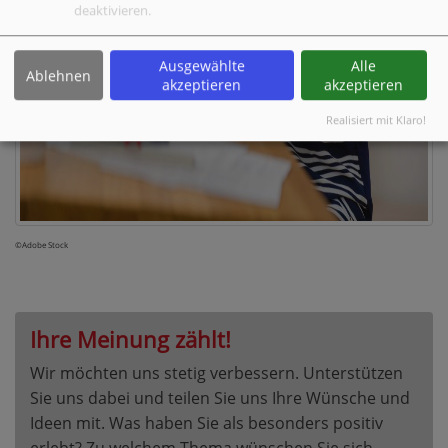
deaktivieren.
Ausgewählte
Alle
Ablehnen
akzeptieren
akzeptieren
Realisiert mit Klaro!
©Adobe Stock
Ihre Meinung zählt!
Wir möchten uns stetig verbessern. Unterstützen
Sie uns dabei und teilen Sie uns Ihre Wünsche und
Ideen mit. Was haben Sie als besonders positiv