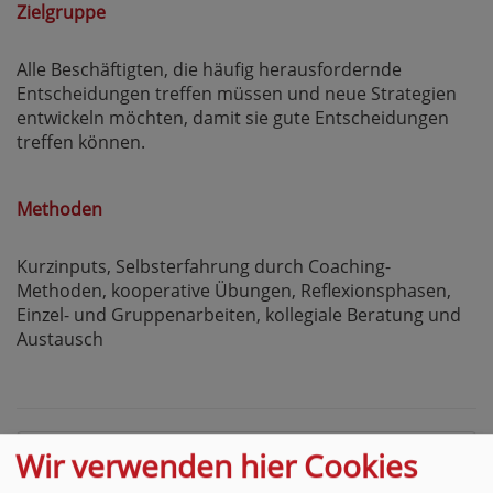
Zielgruppe
Alle Beschäftigten, die häufig herausfordernde
Entscheidungen treffen müssen und neue Strategien
entwickeln möchten, damit sie gute Entscheidungen
treffen können.
Methoden
Kurzinputs, Selbsterfahrung durch Coaching-
Methoden, kooperative Übungen, Reflexionsphasen,
Einzel- und Gruppenarbeiten, kollegiale Beratung und
Austausch
Wir verwenden hier Cookies