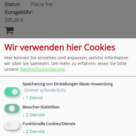
Status:
Plätze frei
Kursgebühr:
295,00 €
Wir verwenden hier Cookies
vhs-Akademie: "10-Finger-Blindschreiben"
Hier können Sie einsehen und anpassen, welche Information
Wann:
17.11.26 - 26.11.26
wir über Sie sammeln.
Um mehr zu erfahren, lesen Sie bitte
08.30 - 11.30 Uhr
unsere
Datenschutzerklärung
.
4 Termine
Wo:
Göttingen
Speicherung von Einstellungen dieser Anwendung
Nr.:
26H87404
(immer erforderlich)
Status:
Plätze frei
↓
1
Dienst
Kursgebühr:
Besucher-Statistiken
↓
2
Dienste
180,00 €
Funktionelle Cookies/Dienste
↓
2
Dienste