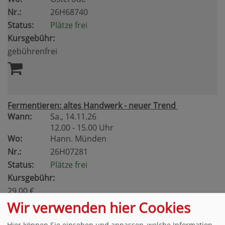
Nr.:
26H68740
Status:
Plätze frei
Kursgebühr:
gebührenfrei
Fermentieren: altes Handwerk - neuer Trend
Wann:
Sa.
, 14.11.26
12.00 - 15.00 Uhr
Wo:
Hann. Münden
Nr.:
26H07281
Status:
Plätze frei
Kursgebühr:
29,00 €
Wir verwenden hier Cookies
Hier können Sie einsehen und anpassen, welche Information