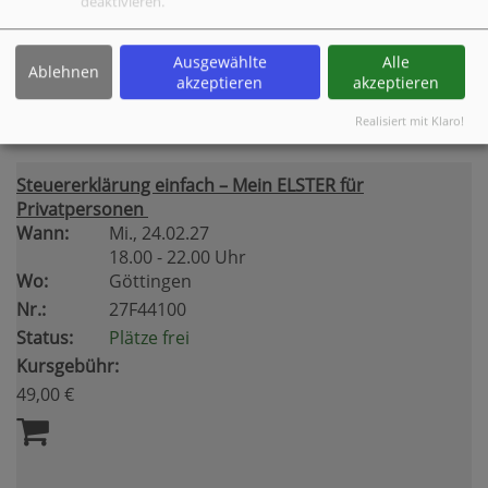
deaktivieren.
Status:
Plätze frei
Kursgebühr:
Ausgewählte
Alle
32,00 €
Ablehnen
akzeptieren
akzeptieren
Realisiert mit Klaro!
Steuererklärung einfach – Mein ELSTER für
Privatpersonen
Wann:
Mi.
, 24.02.27
18.00 - 22.00 Uhr
Wo:
Göttingen
Nr.:
27F44100
Status:
Plätze frei
Kursgebühr:
49,00 €