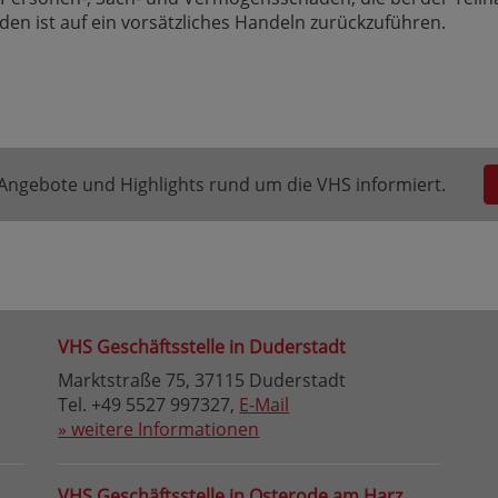
aden ist auf ein vorsätzliches Handeln zurückzuführen.
e Angebote und Highlights rund um die VHS informiert.
VHS Geschäftsstelle in Duderstadt
Marktstraße 75, 37115 Duderstadt
Tel. +49 5527 997327,
E-Mail
» weitere Informationen
VHS Geschäftsstelle in Osterode am Harz