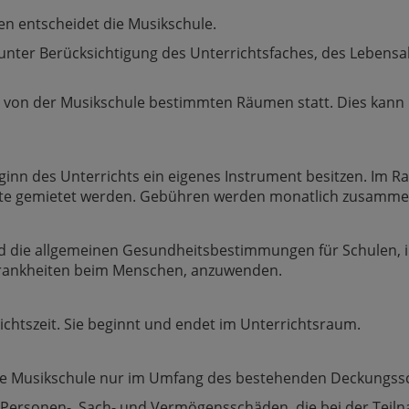
en entscheidet die Musikschule.
ter Berücksichtigung des Unterrichtsfaches, des Lebensa
en von der Musikschule bestimmten Räumen statt. Dies kan
eginn des Unterrichts ein eigenes Instrument besitzen. Im
nte gemietet werden. Gebühren werden monatlich zusammen
d die allgemeinen Gesundheitsbestimmungen für Schulen, i
rankheiten beim Menschen, anzuwenden.
ichtszeit. Sie beginnt und endet im Unterrichtsraum.
die Musikschule nur im Umfang des bestehenden Deckungssc
Personen-, Sach- und Vermögensschäden, die bei der Teil