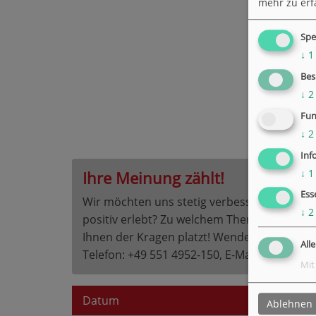
mehr zu erf
Spe
↓
1
Bes
↓
2
Fun
↓
2
Inf
↓
1
Ihre Meinung zählt!
Ess
Wir möchten uns stetig verbessern. Unterst
↓
2
positiv erlebt? Zu welchem Thema wünschen 
Ihnen der Kragen platzt! Wenden Sie sich fr
All
Telefon: +49 551 4952-150, E-Mail
m.boette@
Mit
Datum
Uhrze
Ablehnen