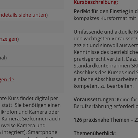
Kursbeschreibung:
Perfekt für den Einstieg i
ndetails siehe unten
)
kompaktes Kursformat mit
Umfassende und aktuelle K
den wichtigsten Vorausset
nzeigen
)
gezielt und sinnvoll auswer
Kenntnisse des betrieblic
ial)
praxisgerecht vertieft. Daz
Standardkontenrahmen SKR 
Abschluss des Kurses sind S
einfache Abschlussarbeiten
gen.de
kompetent zu bearbeiten.
e Kurs findet digital per
Voraussetzungen:
Keine fac
statt. Sie benötigen einen
Berufserfahrung erforderlic
Mikrofon und Kamera oder
d Kamera. Sie können auch
126 praxisnahe Themen
– 22
herweise Kamera und
 integriert), Smartphone
Themenüberblick: