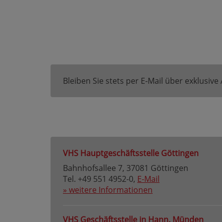
Bleiben Sie stets per E-Mail über exklusiv
VHS Hauptgeschäftsstelle Göttingen
Bahnhofsallee 7, 37081 Göttingen
Tel. +49 551 4952-0,
E-Mail
» weitere Informationen
VHS Geschäftsstelle in Hann. Münden