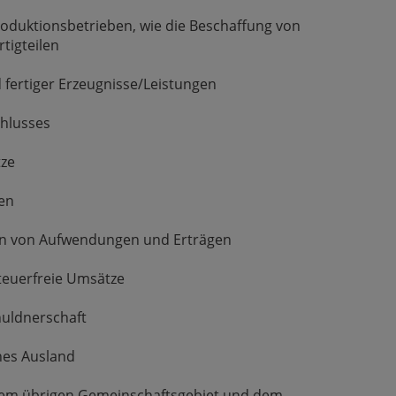
oduktionsbetrieben, wie die Beschaffung von
tigteilen
 fertiger Erzeugnisse/Leistungen
chlusses
tze
en
en von Aufwendungen und Erträgen
steuerfreie Umsätze
uldnerschaft
hes Ausland
em übrigen Gemeinschaftsgebiet und dem