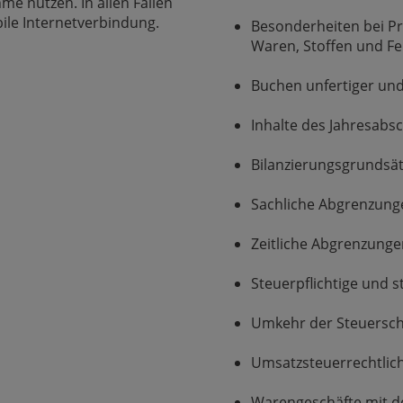
me nutzen. In allen Fällen
bile Internetverbindung.
Besonderheiten bei Pr
Waren, Stoffen und Fer
Buchen unfertiger und
Inhalte des Jahresabs
Bilanzierungsgrundsä
Sachliche Abgrenzung
Zeitliche Abgrenzung
Steuerpflichtige und 
Umkehr der Steuersch
Umsatzsteuerrechtlic
Warengeschäfte mit d