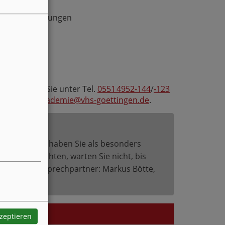
von Rückstellungen
dlichkeiten
n erhalten Sie unter Tel.
0551 4952‑144
/
‑123
gern unter
akademie@vhs-goettingen.de
.
deen mit. Was haben Sie als besonders
 werden möchten, warten Sie nicht, bis
ndern. Ihr Ansprechpartner: Markus Bötte,
kzeptieren