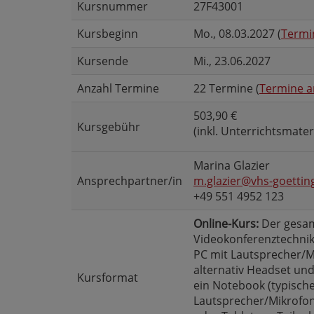
Kursnummer
27F43001
Kursbeginn
Mo.
, 08.03.2027 (
Termi
Kursende
Mi.
, 23.06.2027
Anzahl Termine
22 Termine (
Termine a
503,90 €
Kursgebühr
(inkl. Unterrichtsmater
Marina Glazier
Ansprechpartner/in
m.glazier@vhs-goettin
+49 551 4952 123
Online-Kurs:
Der gesamt
Videokonferenztechnik 
PC mit Lautsprecher/
alternativ Headset un
Kursformat
ein Notebook (typisc
Lautsprecher/Mikrofon