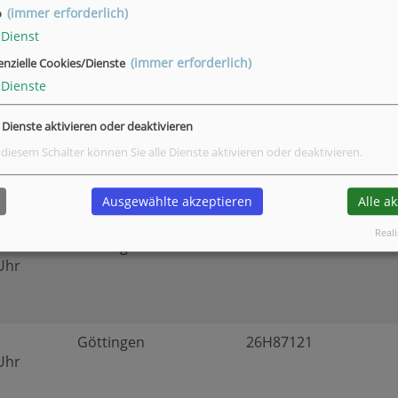
(immer erforderlich)
o
Dienst
(immer erforderlich)
enzielle Cookies/Dienste
Göttingen
26H87111
Dienste
 Uhr
e Dienste aktivieren oder deaktivieren
 diesem Schalter können Sie alle Dienste aktivieren oder deaktivieren.
Göttingen
26H87115
 Uhr
Ausgewählte akzeptieren
Alle a
Reali
09.26
Göttingen
26H87120
 Uhr
Göttingen
26H87121
 Uhr