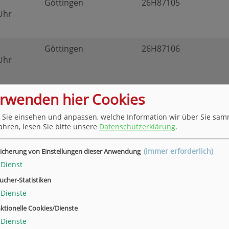
Göttingen
26H87105
 Uhr
Göttingen
26H87106
 Uhr
erwenden hier Cookies
Göttingen
26H87107
 Uhr
 Sie einsehen und anpassen, welche Information wir über Sie sam
ahren, lesen Sie bitte unsere
Datenschutzerklärung
.
(immer erforderlich)
icherung von Einstellungen dieser Anwendung
11.26
Virtueller Kursort
26H87109
Dienst
 Uhr
ucher-Statistiken
Dienste
ktionelle Cookies/Dienste
11.26
Göttingen
26H87110
Dienste
 Uhr