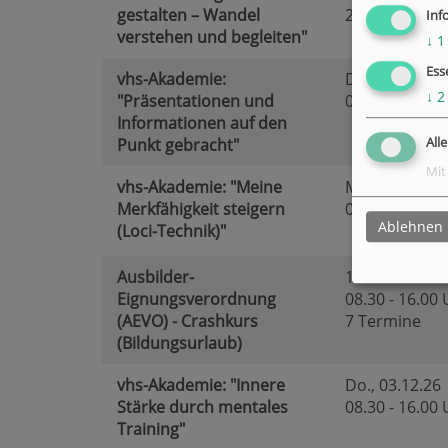
gestalten – Wandel
2 Termine
Inf
verstehen und begleiten"
↓
1
Ess
vhs-Akademie:
Di.
, 17.11.26
↓
2
"Präsentationen und
09.00 - 16.00
Informationen auf den
All
Punkt gebracht"
Mit
vhs-Akademie: "Meine
Mi.
, 18.11.26
Merkfähigkeit steigern
08.30 - 13.00
Ablehnen
(Loci-Technik)"
Ausbilder-
14.09.26 - 21.
Eignungsverordnung
08.30 - 16.00
(AEVO) - Crashkurs
7 Termine
(Bildungsurlaub)
vhs-Akademie: "Innere
Do.
, 03.12.26
Stärke durch mentales
08.30 - 16.00
Training"