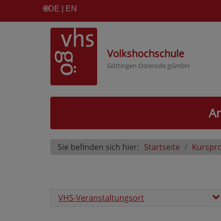
🌐
DE | EN
Volkshochschule
Göttingen Osterode gGmbH
Ar
Sie befinden sich hier:
Startseite
Kurspr
VHS-Veranstaltungsort