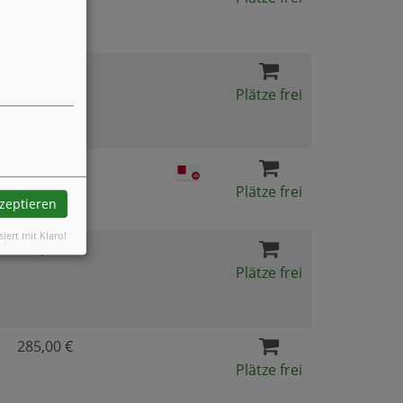
295,00 €
Plätze frei
195,00 €
Plätze frei
kzeptieren
siert mit Klaro!
544,00 €
Plätze frei
285,00 €
Plätze frei