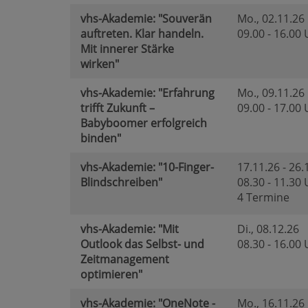
vhs-Akademie: "Souverän
Mo.
, 02.11.26
auftreten. Klar handeln.
09.00 - 16.00
Mit innerer Stärke
wirken"
vhs-Akademie: "Erfahrung
Mo.
, 09.11.26
trifft Zukunft –
09.00 - 17.00
Babyboomer erfolgreich
binden"
vhs-Akademie: "10-Finger-
17.11.26 - 26.
Blindschreiben"
08.30 - 11.30
4 Termine
vhs-Akademie: "Mit
Di.
, 08.12.26
Outlook das Selbst- und
08.30 - 16.00
Zeitmanagement
optimieren"
vhs-Akademie: "OneNote -
Mo.
, 16.11.26