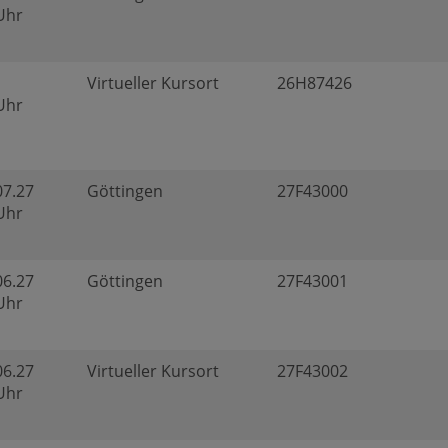
 Uhr
Virtueller Kursort
26H87426
 Uhr
07.27
Göttingen
27F43000
 Uhr
06.27
Göttingen
27F43001
 Uhr
06.27
Virtueller Kursort
27F43002
 Uhr