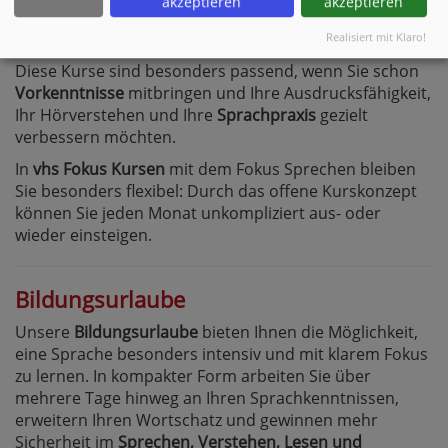
akzeptieren
akzeptieren
Wortschatz und gewinnen mehr Sicherheit in
alltäglichen Gesprächen
.
Realisiert mit Klaro!
Diese Kurse sind besonders passend, wenn Sie schon
Vorkenntnisse
mitbringen und Ihre Ausdrucksfähigkeit,
Ihr Hörverstehen und Ihre
Sprachpraxis
gezielt
verbessern möchten.
In
vhs Fokus Kursen
mit dem Fokus Sprechen bleiben
Sie besonders flexibel: Durch das offene Kurskonzept
können Sie jeden Monat unkompliziert aus- oder
wieder einsteigen.
Bildungsurlaube
Unsere
Bildungsurlaube
bieten Ihnen die Möglichkeit,
eine Sprache besonders intensiv und mit klarem Fokus
zu lernen. In kompakter Form arbeiten Sie über
mehrere Tage hinweg an Ihren Sprachkenntnissen,
erweitern Ihren Wortschatz und gewinnen mehr
Sicherheit im
Sprechen, Verstehen, Lesen und