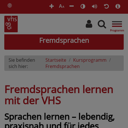
🌐
A
A
Togg
navig
Fremdsprachen
Sie befinden
Startseite
Kursprogramm
sich hier:
Fremdsprachen
Fremdsprachen lernen
mit der VHS
Sprachen lernen – lebendig,
praxisnah und für jedes