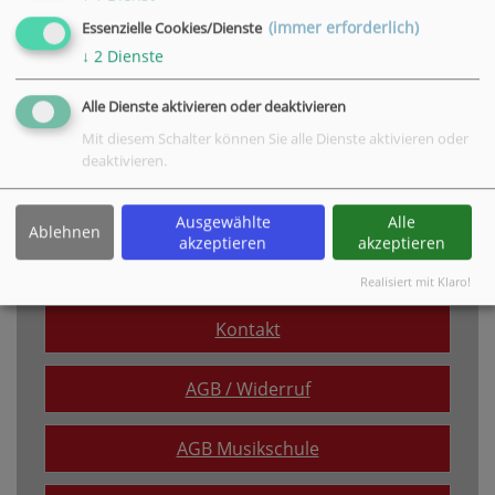
Marktstraße 75, 37115 Duderstadt
(immer erforderlich)
Essenzielle Cookies/Dienste
Tel. +49 5527 997327,
E-Mail
↓
2
Dienste
» weitere Informationen
Alle Dienste aktivieren oder deaktivieren
Mit diesem Schalter können Sie alle Dienste aktivieren oder
VHS Geschäftsstelle in Osterode am Harz
deaktivieren.
Neustädter Tor 1-3, 37520 Osterode am Harz
Tel. +49 5522 314411,
E-Mail
Ausgewählte
Alle
» weitere Informationen
Ablehnen
akzeptieren
akzeptieren
Realisiert mit Klaro!
Kontakt
AGB / Widerruf
AGB Musikschule