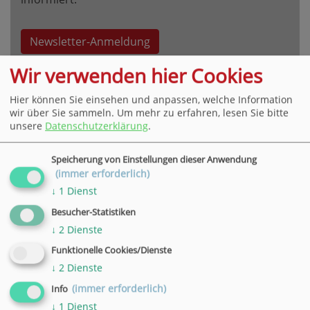
Newsletter-Anmeldung
Wir verwenden hier Cookies
Hier können Sie einsehen und anpassen, welche Information
wir über Sie sammeln.
Um mehr zu erfahren, lesen Sie bitte
unsere
Datenschutzerklärung
.
VHS Hauptgeschäftsstelle Göttingen
Speicherung von Einstellungen dieser Anwendung
Bahnhofsallee 7, 37081 Göttingen
(immer erforderlich)
Tel. +49 551 4952-0,
E-Mail
↓
1
Dienst
» weitere Informationen
Besucher-Statistiken
↓
2
Dienste
VHS Geschäftsstelle in Hann. Münden
Funktionelle Cookies/Dienste
Wilhelmshäuser Straße 90, 34346 Hann. Münden
↓
2
Dienste
Tel. +49 5541 9548360,
E-Mail
» weitere Informationen
(immer erforderlich)
Info
VHS Geschäftsstelle in Duderstadt
↓
1
Dienst