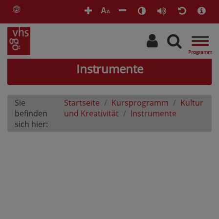
🌐
A
A
Togg
navig
Instrumente
Sie
Startseite
Kursprogramm
Kultur
befinden
und Kreativität
Instrumente
sich hier: