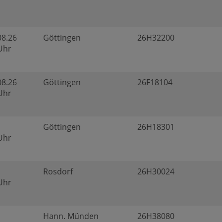
08.26
Göttingen
26H32200
 Uhr
08.26
Göttingen
26F18104
 Uhr
Göttingen
26H18301
 Uhr
Rosdorf
26H30024
 Uhr
Hann. Münden
26H38080