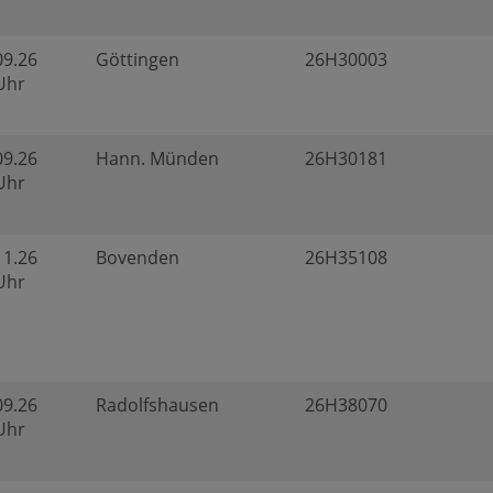
09.26
Göttingen
26H30003
 Uhr
09.26
Hann. Münden
26H30181
 Uhr
11.26
Bovenden
26H35108
 Uhr
09.26
Radolfshausen
26H38070
 Uhr