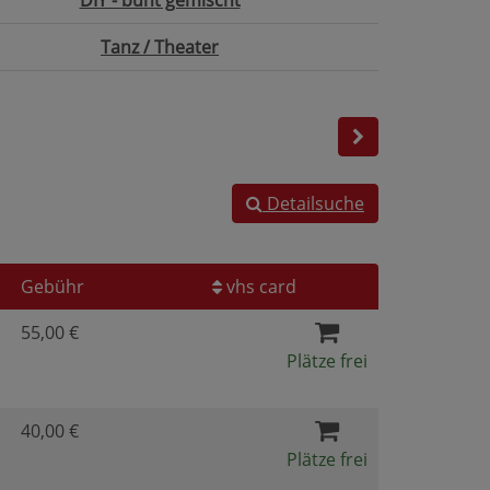
DIY - bunt gemischt
Tanz / Theater
Detailsuche
Gebühr
vhs card
55,00 €
Plätze frei
40,00 €
Plätze frei