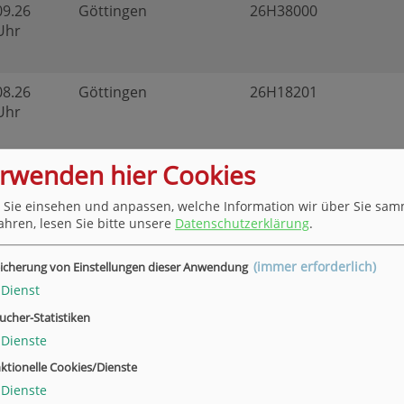
09.26
Göttingen
26H38000
 Uhr
08.26
Göttingen
26H18201
 Uhr
erwenden hier Cookies
09.26
Göttingen
26H30004
 Uhr
 Sie einsehen und anpassen, welche Information wir über Sie sam
ahren, lesen Sie bitte unsere
Datenschutzerklärung
.
Hann. Münden
26H30681
(immer erforderlich)
icherung von Einstellungen dieser Anwendung
 Uhr
Dienst
ucher-Statistiken
Dienste
08.26
Hann. Münden
26H32280
ktionelle Cookies/Dienste
 Uhr
Dienste