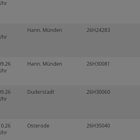
 Uhr
Hann. Münden
26H24283
 Uhr
09.26
Hann. Münden
26H30081
 Uhr
09.26
Duderstadt
26H30060
 Uhr
10.26
Osterode
26H35040
 Uhr