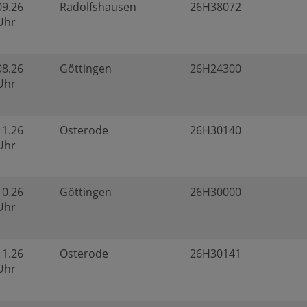
09.26
Radolfshausen
26H38072
 Uhr
08.26
Göttingen
26H24300
 Uhr
11.26
Osterode
26H30140
 Uhr
10.26
Göttingen
26H30000
 Uhr
11.26
Osterode
26H30141
 Uhr