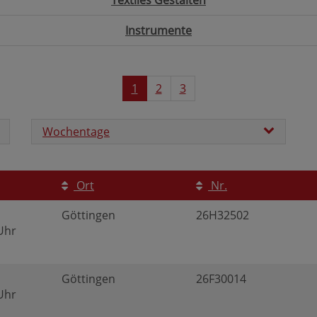
Textiles Gestalten
Instrumente
1
2
3
Wochentage
Ort
Nr.
Göttingen
26H32502
 Uhr
Göttingen
26F30014
 Uhr