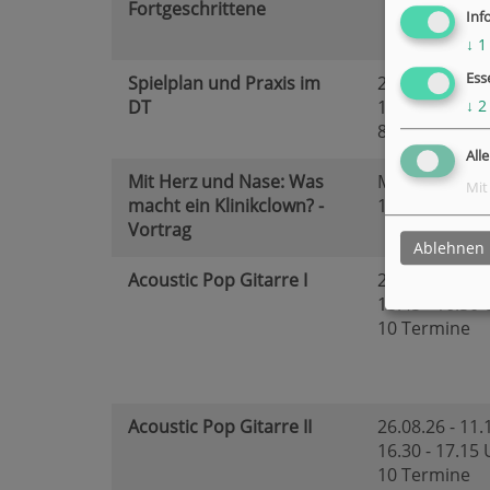
Fortgeschrittene
Inf
↓
1
Ess
Spielplan und Praxis im
25.08.26 - 26.
DT
17.00 - 18.30
↓
2
8 Termine
All
Mit Herz und Nase: Was
Mi.
, 26.08.26
Mit
macht ein Klinikclown? -
19.00 - 20.00
Vortrag
Ablehnen
Acoustic Pop Gitarre I
26.08.26 - 11.
15.45 - 16.30
10 Termine
Acoustic Pop Gitarre II
26.08.26 - 11.
16.30 - 17.15
10 Termine