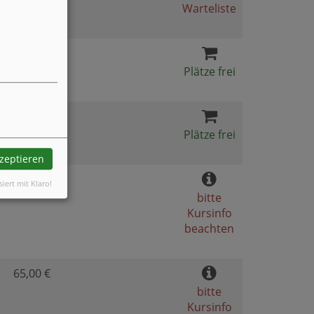
Warteliste
95,00 €
Plätze frei
5,00 €
Plätze frei
kzeptieren
65,00 €
siert mit Klaro!
bitte
Kursinfo
beachten
65,00 €
bitte
Kursinfo