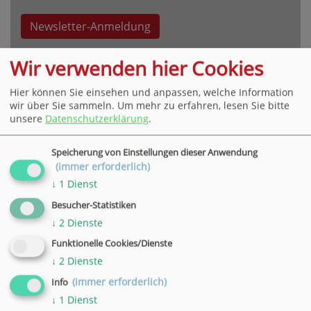
Newsletter-Anmeldung
Wir verwenden hier Cookies
Hier können Sie einsehen und anpassen, welche Information
wir über Sie sammeln.
Um mehr zu erfahren, lesen Sie bitte
unsere
Datenschutzerklärung
.
VHS Hauptgeschäftsstelle Göttingen
Bahnhofsallee 7, 37081 Göttingen
Speicherung von Einstellungen dieser Anwendung
Tel. +49 551 4952-0,
E-Mail
(immer erforderlich)
» weitere Informationen
↓
1
Dienst
Besucher-Statistiken
VHS Geschäftsstelle in Hann. Münden
↓
2
Dienste
Wilhelmshäuser Straße 90, 34346 Hann. Münden
Funktionelle Cookies/Dienste
Tel. +49 5541 9548360,
E-Mail
↓
2
Dienste
» weitere Informationen
(immer erforderlich)
Info
VHS Geschäftsstelle in Duderstadt
↓
1
Dienst