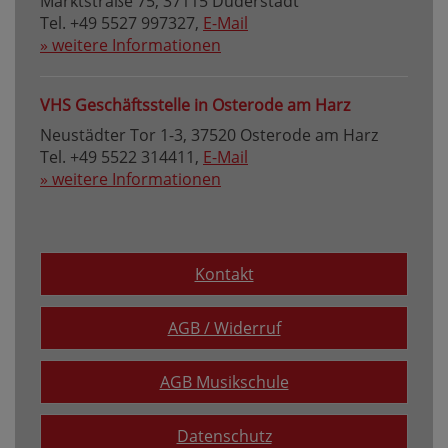
Marktstraße 75, 37115 Duderstadt
Tel. +49 5527 997327,
E-Mail
» weitere Informationen
VHS Geschäftsstelle in Osterode am Harz
Neustädter Tor 1-3, 37520 Osterode am Harz
Tel. +49 5522 314411,
E-Mail
» weitere Informationen
Kontakt
AGB / Widerruf
AGB Musikschule
Datenschutz