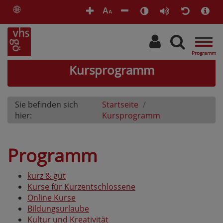
🌐
A
A
Togg
navig
Kursprogramm
Sie befinden sich
Startseite
hier:
Kursprogramm
Programm
kurz & gut
Kurse für Kurzentschlossene
Online Kurse
Bildungsurlaube
Kultur und Kreativität