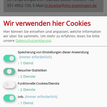
551 4952-150, E-Mail
m.boette@vhs-goettingen.de
Datum
Wir verwenden hier Cookies
08.07.2026
Hier können Sie einsehen und anpassen, welche Information
Uhrzeit
wir über Sie sammeln.
Um mehr zu erfahren, lesen Sie bitte
16:45 - 17:45 Uhr
unsere
Datenschutzerklärung
.
Ort
Familienzentrum, Rosdorf, Anne-Frank-Weg 2
Speicherung von Einstellungen dieser Anwendung
(immer erforderlich)
Datum
↓
1
Dienst
15.07.2026
Besucher-Statistiken
Uhrzeit
↓
2
Dienste
16:45 - 17:45 Uhr
Ort
Funktionelle Cookies/Dienste
Familienzentrum, Rosdorf, Anne-Frank-Weg 2
↓
2
Dienste
(immer erforderlich)
Info
Datum
↓
1
Dienst
22.07.2026