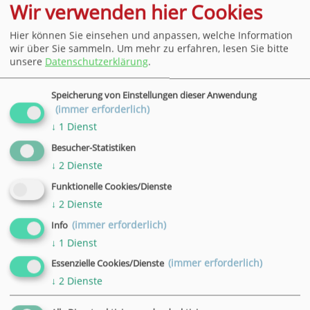
17:00 - 18:00 Uhr
Wir verwenden hier Cookies
Ort
VHS, Göttingen, Bahnhofsallee 7
Hier können Sie einsehen und anpassen, welche Information
wir über Sie sammeln.
Um mehr zu erfahren, lesen Sie bitte
unsere
Datenschutzerklärung
.
Datum
16.07.2026
Uhrzeit
Speicherung von Einstellungen dieser Anwendung
(immer erforderlich)
17:00 - 18:00 Uhr
↓
1
Dienst
Ort
VHS, Göttingen, Bahnhofsallee 7
Besucher-Statistiken
↓
2
Dienste
Datum
Funktionelle Cookies/Dienste
23.07.2026
↓
2
Dienste
Uhrzeit
(immer erforderlich)
Info
17:00 - 18:00 Uhr
Ort
↓
1
Dienst
VHS, Göttingen, Bahnhofsallee 7
(immer erforderlich)
Essenzielle Cookies/Dienste
↓
2
Dienste
Datum
30.07.2026