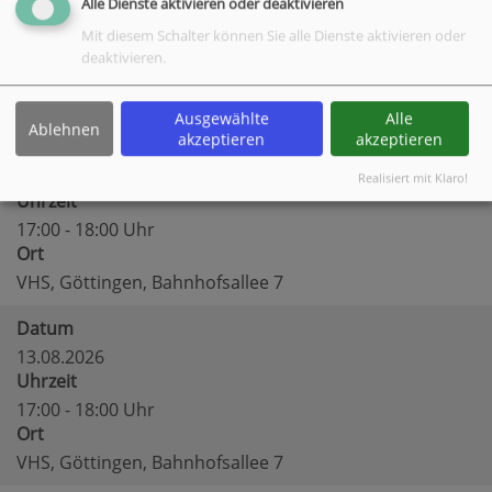
Alle Dienste aktivieren oder deaktivieren
Uhrzeit
Mit diesem Schalter können Sie alle Dienste aktivieren oder
17:00 - 18:00 Uhr
deaktivieren.
Ort
VHS, Göttingen, Bahnhofsallee 7
Ausgewählte
Alle
Ablehnen
akzeptieren
akzeptieren
Datum
06.08.2026
Realisiert mit Klaro!
Uhrzeit
17:00 - 18:00 Uhr
Ort
VHS, Göttingen, Bahnhofsallee 7
Datum
13.08.2026
Uhrzeit
17:00 - 18:00 Uhr
Ort
VHS, Göttingen, Bahnhofsallee 7