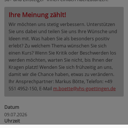
Ihre Meinung zählt!
Wir möchten uns stetig verbessern. Unterstützen
Sie uns dabei und teilen Sie uns Ihre Wünsche und
Ideen mit. Was haben Sie als besonders positiv
erlebt? Zu welchem Thema wünschen Sie sich
einen Kurs? Wenn Sie Kritik oder Beschwerden los
werden möchten, warten Sie nicht, bis Ihnen der
Kragen platzt! Wenden Sie sich frühzeitig an uns,
damit wir die Chance haben, etwas zu verändern.
Ihr Ansprechpartner: Markus Bötte, Telefon: +49
551 4952-150, E-Mail
m.boette@vhs-goettingen.de
Datum
09.07.2026
Uhrzeit