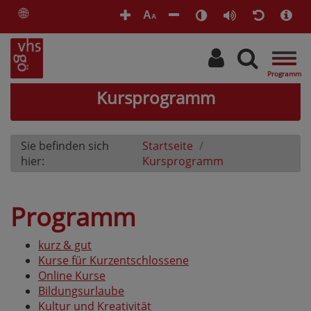
🌐
A
A
Togg
navig
Kursprogramm
Sie befinden sich
Startseite
hier:
Kursprogramm
Programm
kurz & gut
Kurse für Kurzentschlossene
Online Kurse
Bildungsurlaube
Kultur und Kreativität