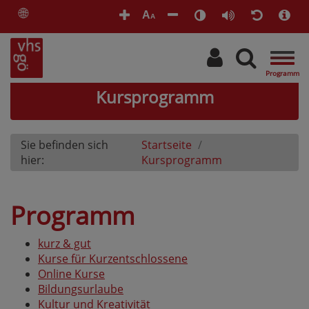
🌐
A
A
Togg
navig
Kursprogramm
Sie befinden sich
Startseite
hier:
Kursprogramm
Programm
kurz & gut
Kurse für Kurzentschlossene
Online Kurse
Bildungsurlaube
Kultur und Kreativität