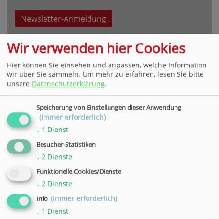
Newsletter-Anmeldung
Wir verwenden hier Cookies
Hier können Sie einsehen und anpassen, welche Information
wir über Sie sammeln.
Um mehr zu erfahren, lesen Sie bitte
unsere
Datenschutzerklärung
.
VHS Hauptgeschäftsstelle Göttingen
Bahnhofsallee 7, 37081 Göttingen
Speicherung von Einstellungen dieser Anwendung
Tel. +49 551 4952-0,
E-Mail
(immer erforderlich)
» weitere Informationen
↓
1
Dienst
Besucher-Statistiken
VHS Geschäftsstelle in Hann. Münden
↓
2
Dienste
Wilhelmshäuser Straße 90, 34346 Hann. Münden
Funktionelle Cookies/Dienste
Tel. +49 5541 9548360,
E-Mail
↓
2
Dienste
» weitere Informationen
(immer erforderlich)
Info
VHS Geschäftsstelle in Duderstadt
↓
1
Dienst