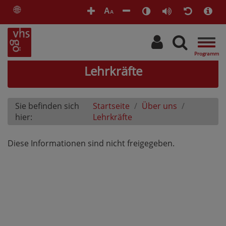
🌐
A
A
Togg
navig
Lehrkräfte
Sie befinden sich
Startseite
Über uns
hier:
Lehrkräfte
Diese Informationen sind nicht freigegeben.