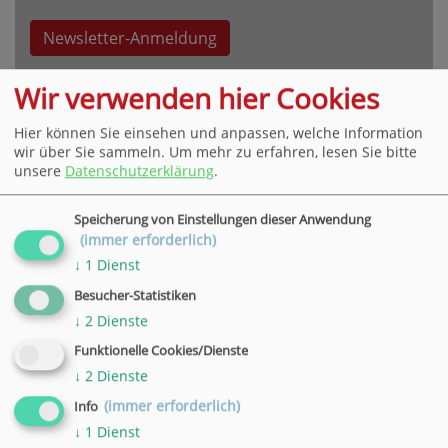
Newsletter-Anmeldung
Wir verwenden hier Cookies
Hier können Sie einsehen und anpassen, welche Information
wir über Sie sammeln.
Um mehr zu erfahren, lesen Sie bitte
unsere
Datenschutzerklärung
.
VHS Hauptgeschäftsstelle Göttingen
Bahnhofsallee 7, 37081 Göttingen
Speicherung von Einstellungen dieser Anwendung
Tel. +49 551 4952-0,
E-Mail
(immer erforderlich)
» weitere Informationen
↓
1
Dienst
Besucher-Statistiken
VHS Geschäftsstelle in Hann. Münden
↓
2
Dienste
Wilhelmshäuser Straße 90, 34346 Hann. Münden
Funktionelle Cookies/Dienste
Tel. +49 5541 9548360,
E-Mail
↓
2
Dienste
» weitere Informationen
(immer erforderlich)
Info
VHS Geschäftsstelle in Duderstadt
↓
1
Dienst