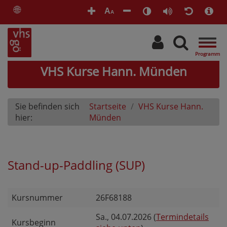
🌐
A
A
Togg
navig
VHS Kurse Hann. Münden
Sie befinden sich
Startseite
VHS Kurse Hann.
hier:
Münden
Stand-up-Paddling (SUP)
Kursnummer
26F68188
Sa.
, 04.07.2026 (
Termindetails
Kursbeginn