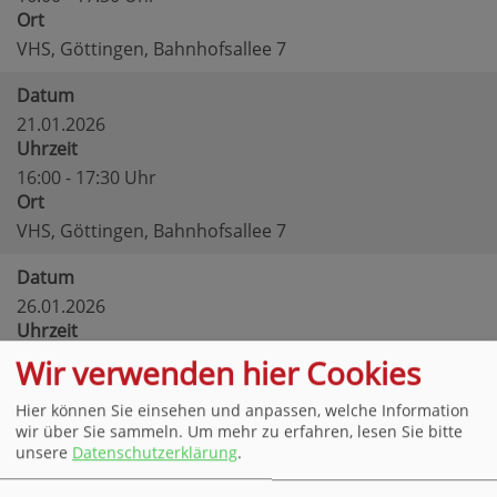
Ort
VHS, Göttingen, Bahnhofsallee 7
Datum
21.01.2026
Uhrzeit
16:00 - 17:30 Uhr
Ort
VHS, Göttingen, Bahnhofsallee 7
Datum
26.01.2026
Uhrzeit
16:00 - 17:30 Uhr
Wir verwenden hier Cookies
Ort
Hier können Sie einsehen und anpassen, welche Information
VHS, Göttingen, Bahnhofsallee 7
wir über Sie sammeln.
Um mehr zu erfahren, lesen Sie bitte
unsere
Datenschutzerklärung
.
Datum
28.01.2026