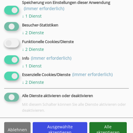
Speicherung von Einstellungen dieser Anwendung
Uhrzeit
(immer erforderlich)
16:00 - 17:30 Uhr
↓
1
Dienst
Ort
Besucher-Statistiken
VHS, Göttingen, Bahnhofsallee 7
↓
2
Dienste
Datum
Funktionelle Cookies/Dienste
04.02.2026
↓
2
Dienste
Uhrzeit
(immer erforderlich)
Info
16:00 - 17:30 Uhr
↓
1
Dienst
Ort
VHS, Göttingen, Bahnhofsallee 7
(immer erforderlich)
Essenzielle Cookies/Dienste
↓
2
Dienste
Datum
09.02.2026
Alle Dienste aktivieren oder deaktivieren
Uhrzeit
Mit diesem Schalter können Sie alle Dienste aktivieren oder
16:00 - 17:30 Uhr
deaktivieren.
Ort
VHS, Göttingen, Bahnhofsallee 7
Ausgewählte
Alle
Ablehnen
akzeptieren
akzeptieren