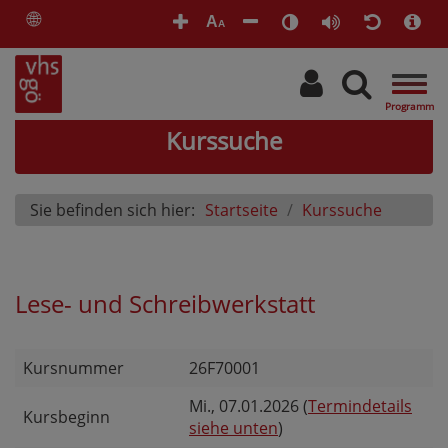
🌐
A
A
Togg
navig
Kurssuche
Sie befinden sich hier:
Startseite
Kurssuche
Lese- und Schreibwerkstatt
Kursnummer
26F70001
Mi.
, 07.01.2026 (
Termindetails
Kursbeginn
siehe unten
)