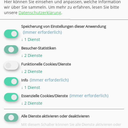
Hier können Sie einsehen und anpassen, welche Information
Ideen mit. Was haben Sie als besonders positiv
wir über Sie sammeln.
Um mehr zu erfahren, lesen Sie bitte
erlebt? Zu welchem Thema wünschen Sie sich
unsere
Datenschutzerklärung
.
einen Kurs? Wenn Sie Kritik oder Beschwerden los
werden möchten, warten Sie nicht, bis Ihnen der
Speicherung von Einstellungen dieser Anwendung
(immer erforderlich)
Kragen platzt! Wenden Sie sich frühzeitig an uns,
↓
1
Dienst
damit wir die Chance haben, etwas zu verändern.
Ihr Ansprechpartner: Markus Bötte, Telefon: +49
Besucher-Statistiken
551 4952-150, E-Mail
m.boette@vhs-goettingen.de
↓
2
Dienste
Funktionelle Cookies/Dienste
↓
2
Dienste
Datum
(immer erforderlich)
26.09.2026
Info
Uhrzeit
↓
1
Dienst
10:00 - 13:00 Uhr
(immer erforderlich)
Essenzielle Cookies/Dienste
Ort
↓
2
Dienste
VHS, Duderstadt, Marktstraße 75
Alle Dienste aktivieren oder deaktivieren
Mit diesem Schalter können Sie alle Dienste aktivieren oder