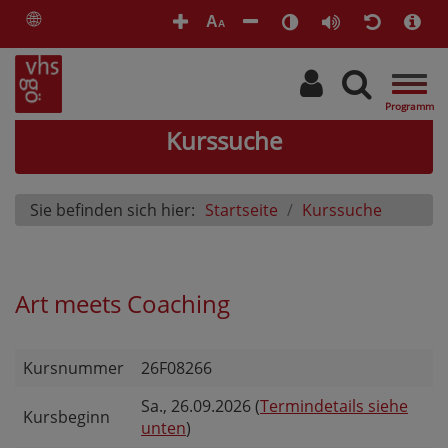
🌐
A
A
Togg
navig
Kurssuche
Sie befinden sich hier:
Startseite
Kurssuche
Art meets Coaching
Kursnummer
26F08266
Sa.
, 26.09.2026 (
Termindetails siehe
Kursbeginn
unten
)