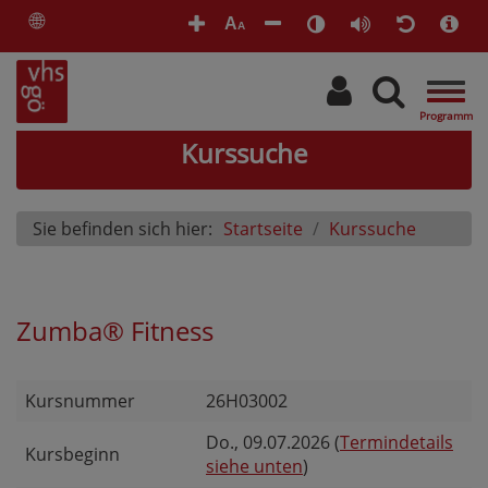
🌐
A
A
Togg
navig
Kurssuche
Sie befinden sich hier:
Startseite
Kurssuche
Zumba® Fitness
Kursnummer
26H03002
Do.
, 09.07.2026 (
Termindetails
Kursbeginn
siehe unten
)