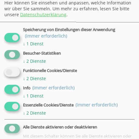
Hier können Sie einsehen und anpassen, welche Information
VHS, Göttingen, Bahnhofsallee 7
wir über Sie sammeln.
Um mehr zu erfahren, lesen Sie bitte
unsere
Datenschutzerklärung
.
Datum
16.07.2026
Speicherung von Einstellungen dieser Anwendung
Uhrzeit
(immer erforderlich)
20:00 - 21:00 Uhr
↓
1
Dienst
Ort
Besucher-Statistiken
VHS, Göttingen, Bahnhofsallee 7
↓
2
Dienste
Datum
Funktionelle Cookies/Dienste
23.07.2026
↓
2
Dienste
Uhrzeit
(immer erforderlich)
Info
20:00 - 21:00 Uhr
↓
1
Dienst
Ort
VHS, Göttingen, Bahnhofsallee 7
(immer erforderlich)
Essenzielle Cookies/Dienste
↓
2
Dienste
Datum
30.07.2026
Alle Dienste aktivieren oder deaktivieren
Uhrzeit
Mit diesem Schalter können Sie alle Dienste aktivieren oder