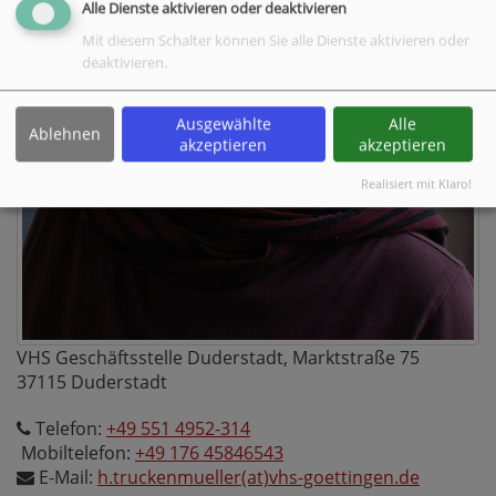
Alle Dienste aktivieren oder deaktivieren
Mit diesem Schalter können Sie alle Dienste aktivieren oder
deaktivieren.
Ausgewählte
Alle
Ablehnen
akzeptieren
akzeptieren
Realisiert mit Klaro!
VHS Geschäftsstelle Duderstadt, Marktstraße 75
37115
Duderstadt
Telefon:
+49 551 4952-314
Mobiltelefon:
+49 176 45846543
E-Mail:
h.truckenmueller(at)vhs-goettingen.de