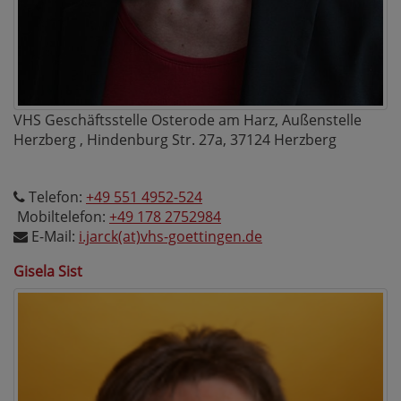
VHS Geschäftsstelle Osterode am Harz, Außenstelle
Herzberg , Hindenburg Str. 27a, 37124 Herzberg
Telefon:
+49 551 4952-524
Mobiltelefon:
+49 178 2752984
E-Mail:
i.jarck(at)vhs-goettingen.de
Gisela Sist