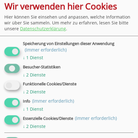
Wir verwenden hier Cookies
Hier können Sie einsehen und anpassen, welche Information
VHS Geschäftsstelle Hann. Münden, Wilhelmshäuser
wir über Sie sammeln.
Um mehr zu erfahren, lesen Sie bitte
Str. 90, 34346 Hann. Münden
unsere
Datenschutzerklärung
.
Speicherung von Einstellungen dieser Anwendung
Telefon:
+49 551 4952-416
(immer erforderlich)
Mobiltelefon:
+49 176 73542569
↓
1
Dienst
E-Mail:
g.sist(at)vhs-goettingen.de
Besucher-Statistiken
Heike Truckenmüller
↓
2
Dienste
Funktionelle Cookies/Dienste
↓
2
Dienste
(immer erforderlich)
Info
↓
1
Dienst
(immer erforderlich)
Essenzielle Cookies/Dienste
↓
2
Dienste