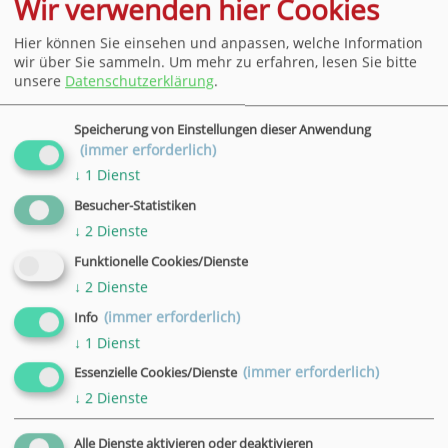
Wir verwenden hier Cookies
18:30 - 20:30 Uhr
Ort
Hier können Sie einsehen und anpassen, welche Information
wir über Sie sammeln.
Um mehr zu erfahren, lesen Sie bitte
Online-Schulung
unsere
Datenschutzerklärung
.
Datum
Speicherung von Einstellungen dieser Anwendung
30.11.2026
(immer erforderlich)
Uhrzeit
↓
1
Dienst
18:30 - 20:30 Uhr
Ort
Besucher-Statistiken
Online-Schulung
↓
2
Dienste
Funktionelle Cookies/Dienste
Datum
↓
2
Dienste
02.12.2026
(immer erforderlich)
Uhrzeit
Info
↓
1
Dienst
18:30 - 20:30 Uhr
Ort
(immer erforderlich)
Essenzielle Cookies/Dienste
Online-Schulung
↓
2
Dienste
Datum
Alle Dienste aktivieren oder deaktivieren