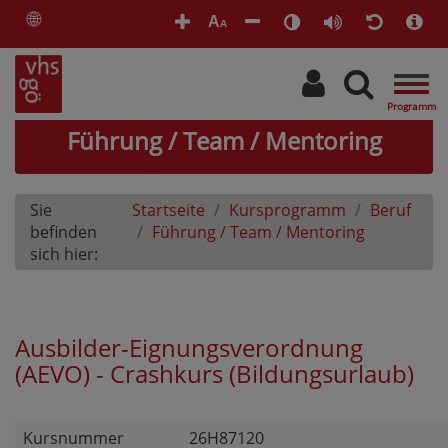
🌐
A
A
Togg
navi
Führung / Team / Mentoring
Sie
Startseite
Kursprogramm
Beruf
befinden
Führung / Team / Mentoring
sich hier:
Ausbilder-Eignungsverordnung
(AEVO) - Crashkurs (Bildungsurlaub)
Kursnummer
26H87120