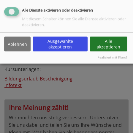
Alle Dienste aktivieren oder deaktivieren
Mit diesem Schalter können Sie alle Dienste aktivieren oder
deaktivieren.
Crashkurs Ausbilder (AEVO)
©Heike Jansen
Ausgewählte
Alle
Ablehnen
akzeptieren
akzeptieren
Realisiert mit Klaro!
Kursunterlagen:
Bildungsurlaub Bescheinigung
Infotext
Ihre Meinung zählt!
Wir möchten uns stetig verbessern. Unterstützen
Sie uns dabei und teilen Sie uns Ihre Wünsche und
Ideen mit. Was haben Sie als besonders positiv