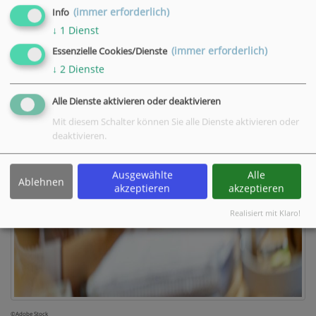
(immer erforderlich)
Info
↓
1
Dienst
(immer erforderlich)
Essenzielle Cookies/Dienste
↓
2
Dienste
Alle Dienste aktivieren oder deaktivieren
Mit diesem Schalter können Sie alle Dienste aktivieren oder
deaktivieren.
Ausgewählte
Alle
Ablehnen
akzeptieren
akzeptieren
Realisiert mit Klaro!
©Adobe Stock