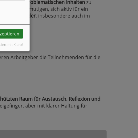
gang mit problematischen Inhalten
zu
enden zu ermutigen, sich aktiv für ein
hes Miteinander
, insbesondere auch im
.
kzeptieren
siert mit Klaro!
ren Arbeitgeber die Teilnehmenden für die
hützten Raum für Austausch, Reflexion und
gefinger, aber mit klarer Haltung für