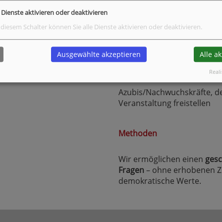
Handlungskompetenz im Um
e Dienste aktivieren oder deaktivieren
vermitteln und die Teilnehm
respektvolles, demokratisc
 diesem Schalter können Sie alle Dienste aktivieren oder deaktivieren.
digitalen Raum, einzusetzen
Ausgewählte akzeptieren
Alle a
Zielgruppe
Reali
Azubis/Nachwuchskräfte, de
Veranstaltung freistellen
Methoden
Wir ermöglichen einen
gesc
Fragen
– ohne erhobenen Zei
demokratische Werte.