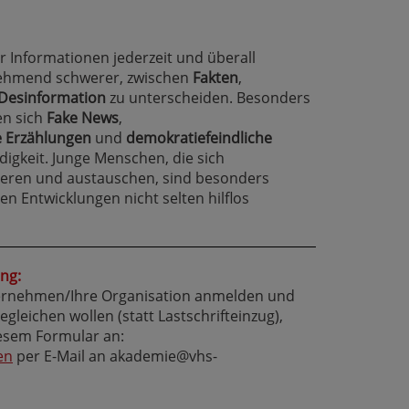
der Informationen jederzeit und überall
unehmend schwerer, zwischen
Fakten
,
Desinformation
zu unterscheiden. Besonders
en sich
Fake News
,
 Erzählungen
und
demokratiefeindliche
igkeit. Junge Menschen, die sich
ieren und austauschen, sind besonders
en Entwicklungen nicht selten hilflos
ng:
ternehmen/Ihre Organisation anmelden und
leichen wollen (statt Lastschrifteinzug),
iesem Formular an:
en
per E-Mail an akademie@vhs-