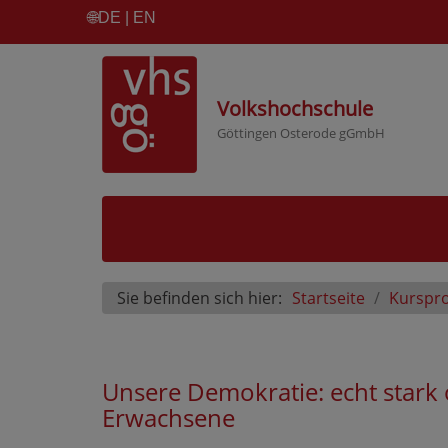
🌐
DE | EN
Volkshochschule
Göttingen Osterode gGmbH
Sie befinden sich hier:
Startseite
Kurspr
Unsere Demokratie: echt star
Erwachsene