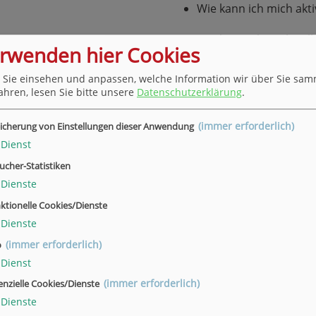
Wie kann ich mich akti
Wie kann ich mich sel
erwenden hier Cookies
schützen?
 Sie einsehen und anpassen, welche Information wir über Sie sam
Ist es überhaupt mögli
ahren, lesen Sie bitte unsere
Datenschutzerklärung
.
korrespondiert das mi
öffentlichen Dienst?
(immer erforderlich)
icherung von Einstellungen dieser Anwendung
Dienst
Welche demokratiefre
gibt es – und was mac
ucher-Statistiken
Dienste
ktionelle Cookies/Dienste
Ihr Nutzen
Dienste
(immer erforderlich)
o
Wir bieten in diesem Works
Dienst
niedrigschwellig, praxisnah 
(immer erforderlich)
enzielle Cookies/Dienste
auseinanderzusetzen. Ziel is
Dienste
demokratiefeindliche Tend