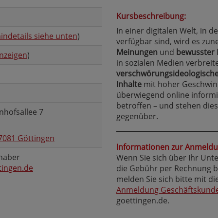
Kursbeschreibung:
In einer digitalen Welt, in 
indetails siehe unten
)
verfügbar sind, wird es z
Meinungen
und
bewusster 
nzeigen
)
in sozialen Medien verbreit
verschwörungsideologische
Inhalte
mit hoher Geschwind
überwiegend online inform
betroffen – und stehen dies
nhofsallee 7
gegenüber.
7081 Göttingen
Informationen zur Anmeldu
enaber
Wenn Sie sich über Ihr Un
tingen.de
die Gebühr per Rechnung beg
melden Sie sich bitte mit d
Anmeldung Geschäftskund
goettingen.de.