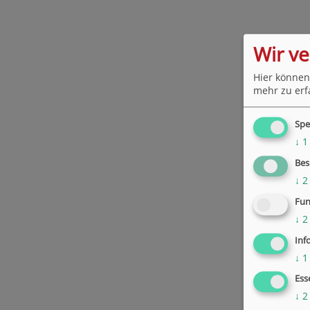
Wir v
Hier können
mehr zu erf
Spe
↓
1
Bes
↓
2
Fun
↓
2
Inf
↓
1
Ess
↓
2