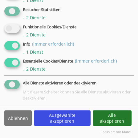
↓
1
Dienst
Anwendbarkeit, nicht auf Theorie.
Der Fokus liegt auf
Erleben und Ausprobieren, nicht auf Frontalvorträgen.
Besucher-Statistiken
↓
2
Dienste
Funktionelle Cookies/Dienste
↓
2
Dienste
(immer erforderlich)
Info
↓
1
Dienst
(immer erforderlich)
Essenzielle Cookies/Dienste
↓
2
Dienste
Alle Dienste aktivieren oder deaktivieren
Mit diesem Schalter können Sie alle Dienste aktivieren oder
deaktivieren.
Ausgewählte
Alle
Ablehnen
akzeptieren
akzeptieren
Realisiert mit Klaro!