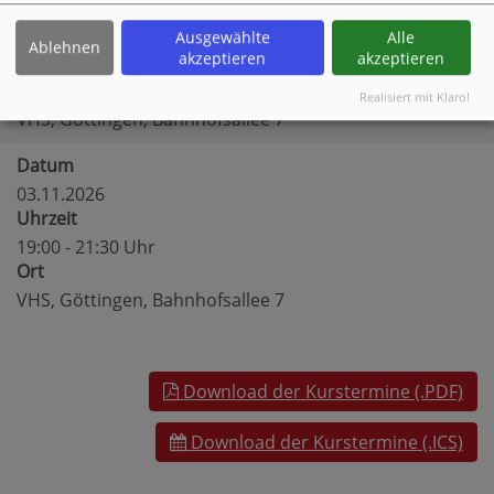
29.10.2026
Uhrzeit
Ausgewählte
Alle
Ablehnen
akzeptieren
akzeptieren
19:00 - 21:30 Uhr
Ort
Realisiert mit Klaro!
VHS, Göttingen, Bahnhofsallee 7
Datum
03.11.2026
Uhrzeit
19:00 - 21:30 Uhr
Ort
VHS, Göttingen, Bahnhofsallee 7
Download der Kurstermine (.PDF)
Download der Kurstermine (.ICS)