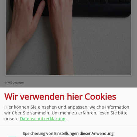
© VHS Göttingen
Wir verwenden hier Cookies
Hier können Sie einsehen und anpassen, welche Information
Ihre Meinung zählt!
wir über Sie sammeln.
Um mehr zu erfahren, lesen Sie bitte
unsere
Datenschutzerklärung
.
Wir möchten uns stetig verbessern. Unterstützen
Sie uns dabei und teilen Sie uns Ihre Wünsche und
Speicherung von Einstellungen dieser Anwendung