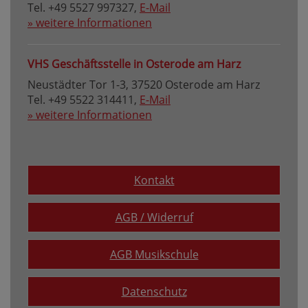
Tel. +49 5527 997327,
E-Mail
» weitere Informationen
VHS Geschäftsstelle in Osterode am Harz
Neustädter Tor 1-3, 37520 Osterode am Harz
Tel. +49 5522 314411,
E-Mail
» weitere Informationen
Kontakt
AGB / Widerruf
AGB Musikschule
Datenschutz