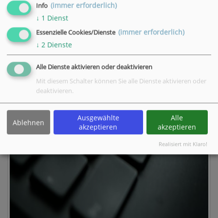
(immer erforderlich)
Info
↓
1
Dienst
(immer erforderlich)
Essenzielle Cookies/Dienste
↓
2
Dienste
Alle Dienste aktivieren oder deaktivieren
Mit diesem Schalter können Sie alle Dienste aktivieren oder
deaktivieren.
Ausgewählte
Alle
Ablehnen
akzeptieren
akzeptieren
Realisiert mit Klaro!