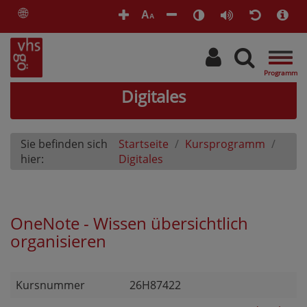
🌐
A
A
Togg
navig
Digitales
Sie befinden sich
Startseite
Kursprogramm
hier:
Digitales
OneNote - Wissen übersichtlich
organisieren
Kursnummer
26H87422