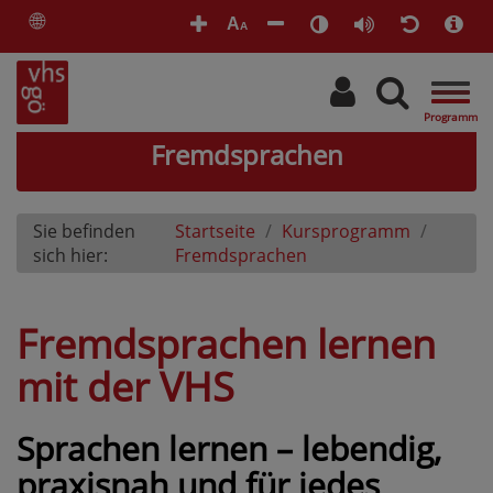
🌐
A
A
Togg
navig
Fremdsprachen
Sie befinden
Startseite
Kursprogramm
sich hier:
Fremdsprachen
Fremdsprachen lernen
mit der VHS
Sprachen lernen – lebendig,
praxisnah und für jedes