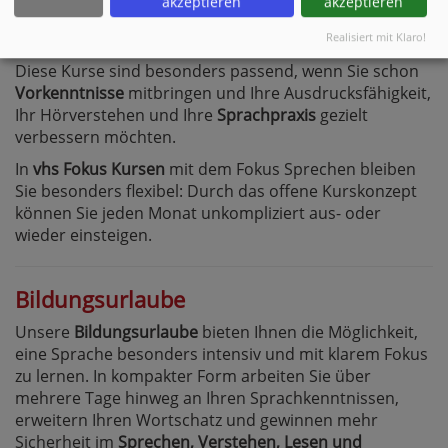
akzeptieren
akzeptieren
Wortschatz und gewinnen mehr Sicherheit in
alltäglichen Gesprächen
.
Realisiert mit Klaro!
Diese Kurse sind besonders passend, wenn Sie schon
Vorkenntnisse
mitbringen und Ihre Ausdrucksfähigkeit,
Ihr Hörverstehen und Ihre
Sprachpraxis
gezielt
verbessern möchten.
In
vhs Fokus Kursen
mit dem Fokus Sprechen bleiben
Sie besonders flexibel: Durch das offene Kurskonzept
können Sie jeden Monat unkompliziert aus- oder
wieder einsteigen.
Bildungsurlaube
Unsere
Bildungsurlaube
bieten Ihnen die Möglichkeit,
eine Sprache besonders intensiv und mit klarem Fokus
zu lernen. In kompakter Form arbeiten Sie über
mehrere Tage hinweg an Ihren Sprachkenntnissen,
erweitern Ihren Wortschatz und gewinnen mehr
Sicherheit im
Sprechen, Verstehen, Lesen und