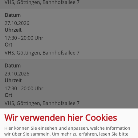
VHS, Göttingen, Bahnhofsallee 7
Datum
27.10.2026
Uhrzeit
17:30 - 20:00 Uhr
Ort
VHS, Göttingen, Bahnhofsallee 7
Datum
29.10.2026
Uhrzeit
17:30 - 20:00 Uhr
Ort
VHS, Göttingen, Bahnhofsallee 7
Wir verwenden hier Cookies
Datum
03.11.2026
Hier können Sie einsehen und anpassen, welche Information
Uhrzeit
wir über Sie sammeln.
Um mehr zu erfahren, lesen Sie bitte