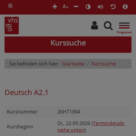
🌐
A
A
Togg
navig
Kurssuche
Sie befinden sich hier:
Startseite
Kurssuche
Deutsch A2.1
Kursnummer
26H71004
Di.
, 22.09.2026 (
Termindetails
Kursbeginn
siehe unten
)