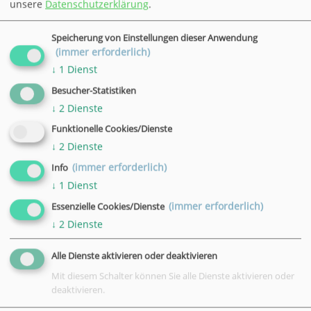
17:30 - 20:45 Uhr
unsere
Datenschutzerklärung
.
Ort
VHS, Göttingen, Bahnhofsallee 7
Speicherung von Einstellungen dieser Anwendung
(immer erforderlich)
Datum
↓
1
Dienst
05.11.2026
Besucher-Statistiken
Uhrzeit
↓
2
Dienste
17:30 - 20:00 Uhr
Funktionelle Cookies/Dienste
Ort
↓
2
Dienste
VHS, Göttingen, Bahnhofsallee 7
(immer erforderlich)
Info
Datum
↓
1
Dienst
10.11.2026
(immer erforderlich)
Essenzielle Cookies/Dienste
Uhrzeit
↓
2
Dienste
17:30 - 20:00 Uhr
Ort
Alle Dienste aktivieren oder deaktivieren
VHS, Göttingen, Bahnhofsallee 7
Mit diesem Schalter können Sie alle Dienste aktivieren oder
deaktivieren.
Datum
12.11.2026