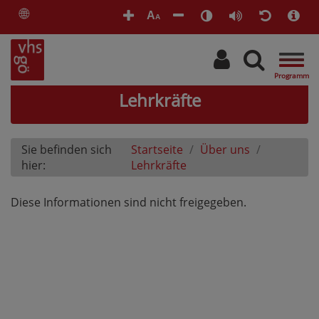
🌐
A
A
Togg
navig
Lehrkräfte
Sie befinden sich
Startseite
Über uns
hier:
Lehrkräfte
Diese Informationen sind nicht freigegeben.