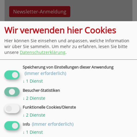
Newsletter-Anmeldung
Wir verwenden hier Cookies
Hier können Sie einsehen und anpassen, welche Information
wir über Sie sammeln.
Um mehr zu erfahren, lesen Sie bitte
unsere
Datenschutzerklärung
.
VHS Hauptgeschäftsstelle Göttingen
Bahnhofsallee 7, 37081 Göttingen
Speicherung von Einstellungen dieser Anwendung
Tel. +49 551 4952-0,
E-Mail
(immer erforderlich)
» weitere Informationen
↓
1
Dienst
Besucher-Statistiken
VHS Geschäftsstelle in Hann. Münden
↓
2
Dienste
Wilhelmshäuser Straße 90, 34346 Hann. Münden
Funktionelle Cookies/Dienste
Tel. +49 5541 9548360,
E-Mail
↓
2
Dienste
» weitere Informationen
(immer erforderlich)
Info
VHS Geschäftsstelle in Duderstadt
↓
1
Dienst