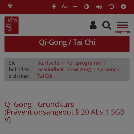
🌐
A
A
Togg
navig
Qi-Gong / Tai Chi
Sie
Startseite
Kursprogramm
befinden
Gesundheit - Bewegung
Qi-Gong /
sich hier:
Tai Chi
Qi Gong - Grundkurs
(Präventionsangebot § 20 Abs.1 SGB
V)