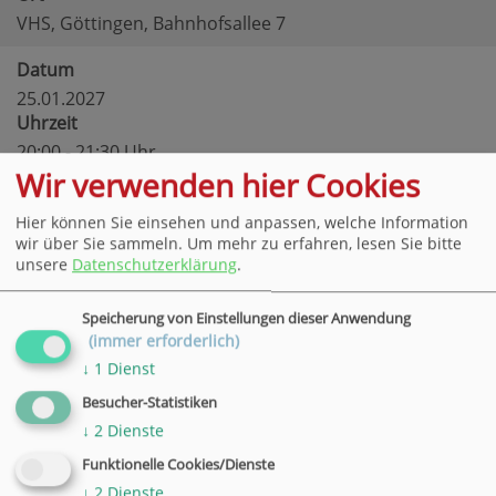
VHS, Göttingen, Bahnhofsallee 7
Datum
25.01.2027
Uhrzeit
20:00 - 21:30 Uhr
Wir verwenden hier Cookies
Ort
VHS, Göttingen, Bahnhofsallee 7
Hier können Sie einsehen und anpassen, welche Information
wir über Sie sammeln.
Um mehr zu erfahren, lesen Sie bitte
Datum
unsere
Datenschutzerklärung
.
01.02.2027
Uhrzeit
Speicherung von Einstellungen dieser Anwendung
20:00 - 21:30 Uhr
(immer erforderlich)
Ort
↓
1
Dienst
VHS, Göttingen, Bahnhofsallee 7
Besucher-Statistiken
↓
2
Dienste
Datum
08.02.2027
Funktionelle Cookies/Dienste
Uhrzeit
↓
2
Dienste