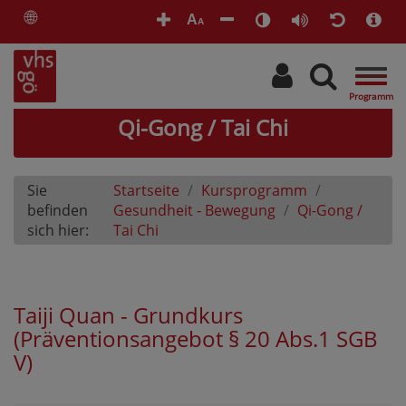
🌐
A
A
Togg
navig
Qi-Gong / Tai Chi
Sie
Startseite
Kursprogramm
befinden
Gesundheit - Bewegung
Qi-Gong /
sich hier:
Tai Chi
Taiji Quan - Grundkurs
(Präventionsangebot § 20 Abs.1 SGB
V)