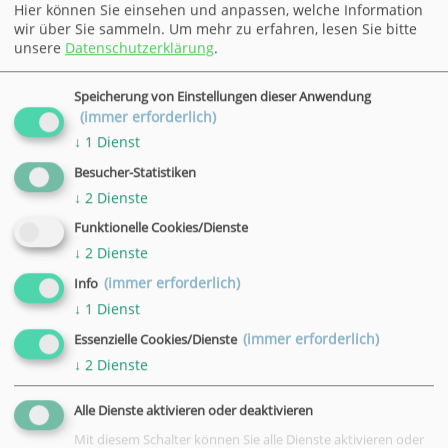
Hier können Sie einsehen und anpassen, welche Information
Uhrzeit
wir über Sie sammeln.
Um mehr zu erfahren, lesen Sie bitte
19:30 - 21:00 Uhr
unsere
Datenschutzerklärung
.
Ort
VHS, Göttingen, Bahnhofsallee 7
Speicherung von Einstellungen dieser Anwendung
(immer erforderlich)
Datum
↓
1
Dienst
27.01.2027
Besucher-Statistiken
Uhrzeit
↓
2
Dienste
19:30 - 21:00 Uhr
Ort
Funktionelle Cookies/Dienste
VHS, Göttingen, Bahnhofsallee 7
↓
2
Dienste
(immer erforderlich)
Info
Datum
↓
1
Dienst
03.02.2027
Uhrzeit
(immer erforderlich)
Essenzielle Cookies/Dienste
19:30 - 21:00 Uhr
↓
2
Dienste
Ort
Alle Dienste aktivieren oder deaktivieren
VHS, Göttingen, Bahnhofsallee 7
Mit diesem Schalter können Sie alle Dienste aktivieren oder