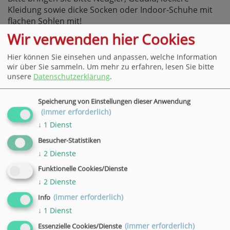
Kleidung sowie dicke Socken oder Indoor-Schuhe mit
flachen Sohlen mit!
Wir verwenden hier Cookies
Ihre Meinung zählt!
Hier können Sie einsehen und anpassen, welche Information
Wir möchten uns stetig verbessern. Unterstützen
wir über Sie sammeln.
Um mehr zu erfahren, lesen Sie bitte
unsere
Datenschutzerklärung
.
Sie uns dabei und teilen Sie uns Ihre Wünsche und
Ideen mit. Was haben Sie als besonders positiv
Speicherung von Einstellungen dieser Anwendung
erlebt? Zu welchem Thema wünschen Sie sich
(immer erforderlich)
einen Kurs? Wenn Sie Kritik oder Beschwerden los
↓
1
Dienst
werden möchten, warten Sie nicht, bis Ihnen der
Besucher-Statistiken
Kragen platzt! Wenden Sie sich frühzeitig an uns,
↓
2
Dienste
damit wir die Chance haben, etwas zu verändern.
Ihr Ansprechpartner: Markus Bötte, Telefon: +49
Funktionelle Cookies/Dienste
551 4952-150, E-Mail
m.boette@vhs-goettingen.de
↓
2
Dienste
(immer erforderlich)
Info
↓
1
Dienst
Datum
(immer erforderlich)
Essenzielle Cookies/Dienste
18.09.2026