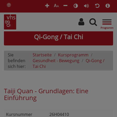
🌐
A
A
Togg
navig
Qi-Gong / Tai Chi
Sie
Startseite
Kursprogramm
befinden
Gesundheit - Bewegung
Qi-Gong /
sich hier:
Tai Chi
Taiji Quan - Grundlagen: Eine
Einführung
Kursnummer
26H04410