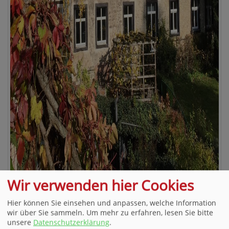
Wir verwenden hier Cookies
Das historische Weinlager an der Karspüle
Hier können Sie einsehen und anpassen, welche Information
Copyright Bremer
wir über Sie sammeln.
Um mehr zu erfahren, lesen Sie bitte
unsere
Datenschutzerklärung
.