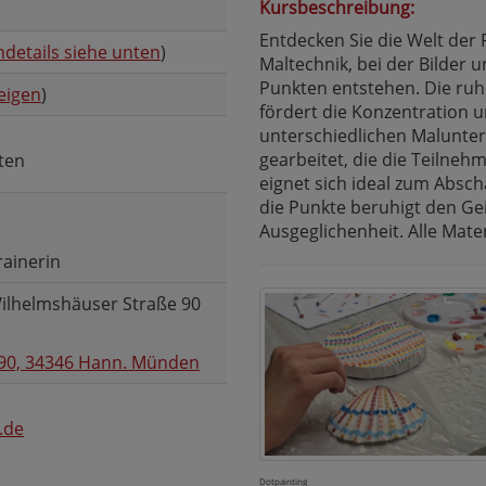
Kursbeschreibung:
Entdecken Sie die Welt der 
details siehe unten
)
Maltechnik, bei der Bilder 
Punkten entstehen. Die ruhi
eigen
)
fördert die Konzentration u
unterschiedlichen Malunte
gearbeitet, die die Teilne
sten
eignet sich ideal zum Absch
die Punkte beruhigt den Gei
Ausgeglichenheit. Alle Mater
rainerin
ilhelmshäuser Straße 90
 90, 34346 Hann. Münden
.de
Dotpainting