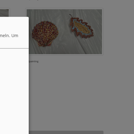
meln.
Um
Dotpainting