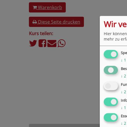
Warenkorb
Wir v
Diese Seite drucken
Kurs teilen:
Hier können
mehr zu erf
Spe
↓
1
Bes
↓
2
Fun
↓
2
Inf
↓
1
Ess
↓
2