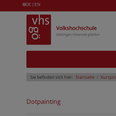
🌐
DE | EN
Volkshochschule
Göttingen Osterode gGmbH
Sie befinden sich hier:
Startseite
Kurspr
Dotpainting