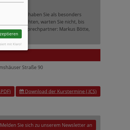
deen mit. Was haben Sie als besonders
 werden möchten, warten Sie nicht, bis
ndern. Ihr Ansprechpartner: Markus Bötte,
kzeptieren
siert mit Klaro!
mshäuser Straße 90
.PDF)
Download der Kurstermine (.ICS)
Melden Sie sich zu unserem Newsletter an