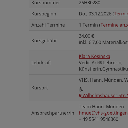
Kursnummer
26H30280
Kursbeginn
Do.
, 03.12.2026 (
Termin
Anzahl Termine
1 Termin (
Termine anz
34,00 €
Kursgebühr
inkl. € 7,00 Materialko
Klara Kosinska
Lehrkraft
Vedic Art® Lehrerin,
Künstlerin,Gymnastikt
VHS, Hann. Münden, W
Kursort
Wilhelmshäuser Str.
Team Hann. Münden
Ansprechpartner/in
hmue@vhs-goettingen
+ 49 5541 9548360