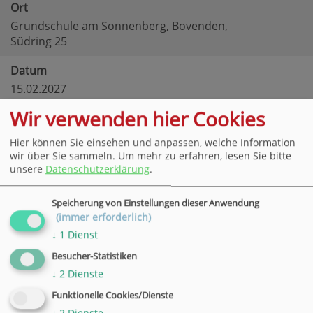
Ort
Grundschule am Sonnenberg, Bovenden,
Südring 25
Datum
15.02.2027
Uhrzeit
Wir verwenden hier Cookies
18:30 - 19:15 Uhr
Ort
Hier können Sie einsehen und anpassen, welche Information
Grundschule am Sonnenberg, Bovenden,
wir über Sie sammeln.
Um mehr zu erfahren, lesen Sie bitte
unsere
Datenschutzerklärung
.
Südring 25
Datum
Speicherung von Einstellungen dieser Anwendung
(immer erforderlich)
22.02.2027
Uhrzeit
↓
1
Dienst
18:30 - 19:15 Uhr
Besucher-Statistiken
Ort
↓
2
Dienste
Grundschule am Sonnenberg, Bovenden,
Funktionelle Cookies/Dienste
Südring 25
↓
2
Dienste