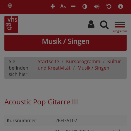
🌐
A
A
Togg
navig
Musik / Singen
Sie
Startseite
Kursprogramm
Kultur
befinden
und Kreativität
Musik / Singen
sich hier:
Acoustic Pop Gitarre III
Kursnummer
26H35107