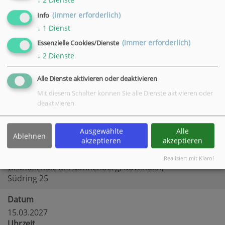
Datum
(immer erforderlich)
Info
01.03.2027
↓
1
Dienst
Uhrzeit
(immer erforderlich)
Essenzielle Cookies/Dienste
18:30 - 19:15 Uhr
↓
2
Dienste
Ort
Grundschule am Sonnenberg, Bovenden,
Alle Dienste aktivieren oder deaktivieren
Südring 25
Mit diesem Schalter können Sie alle Dienste aktivieren oder
deaktivieren.
Datum
08.03.2027
Uhrzeit
Ausgewählte
Alle
Ablehnen
akzeptieren
akzeptieren
18:30 - 19:15 Uhr
Ort
Realisiert mit Klaro!
Grundschule am Sonnenberg, Bovenden,
Südring 25
Datum
15.03.2027
Uhrzeit