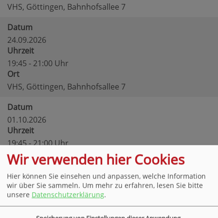
VHS, Göttingen, Bahnhofsallee 7
Datum
24.09.2026
Uhrzeit
19:45 - 21:00 Uhr
Ort
VHS, Göttingen, Bahnhofsallee 7
Datum
01.10.2026
Uhrzeit
19:45 - 21:00 Uhr
Ort
Wir verwenden hier Cookies
VHS, Göttingen, Bahnhofsallee 7
Hier können Sie einsehen und anpassen, welche Information
wir über Sie sammeln.
Um mehr zu erfahren, lesen Sie bitte
Datum
unsere
Datenschutzerklärung
.
08.10.2026
Uhrzeit