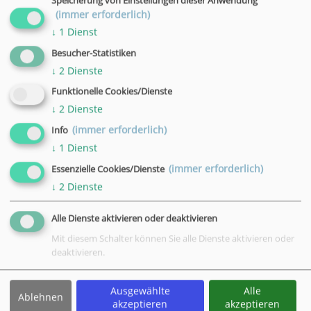
Speicherung von Einstellungen dieser Anwendung
19:45 - 21:00 Uhr
(immer erforderlich)
Ort
↓
1
Dienst
VHS, Göttingen, Bahnhofsallee 7
Besucher-Statistiken
Datum
↓
2
Dienste
29.10.2026
Funktionelle Cookies/Dienste
Uhrzeit
↓
2
Dienste
19:45 - 21:00 Uhr
(immer erforderlich)
Info
Ort
↓
1
Dienst
VHS, Göttingen, Bahnhofsallee 7
(immer erforderlich)
Essenzielle Cookies/Dienste
Datum
↓
2
Dienste
05.11.2026
Uhrzeit
Alle Dienste aktivieren oder deaktivieren
19:45 - 21:00 Uhr
Mit diesem Schalter können Sie alle Dienste aktivieren oder
Ort
deaktivieren.
VHS, Göttingen, Bahnhofsallee 7
Ausgewählte
Alle
Datum
Ablehnen
akzeptieren
akzeptieren