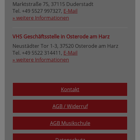
Marktstraße 75, 37115 Duderstadt
Tel. +49 5527 997327,
E-Mail
» weitere Informationen
VHS Geschäftsstelle in Osterode am Harz
Neustädter Tor 1-3, 37520 Osterode am Harz
Tel. +49 5522 314411,
E-Mail
» weitere Informationen
Kontakt
AGB / Widerruf
AGB Musikschule