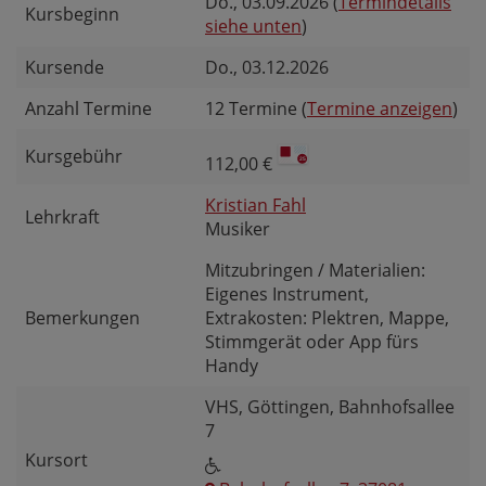
Do.
, 03.09.2026 (
Termindetails
Kursbeginn
siehe unten
)
Kursende
Do.
, 03.12.2026
Anzahl Termine
12 Termine (
Termine anzeigen
)
Kursgebühr
112,00 €
Kristian Fahl
Lehrkraft
Musiker
Mitzubringen / Materialien:
Eigenes Instrument,
Bemerkungen
Extrakosten: Plektren, Mappe,
Stimmgerät oder App fürs
Handy
VHS, Göttingen, Bahnhofsallee
7
Kursort