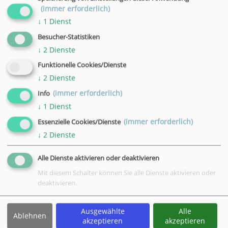
Datum
(immer erforderlich)
23.03.2027
↓
1
Dienst
Uhrzeit
Besucher-Statistiken
18:30 - 20:30 Uhr
↓
2
Dienste
Ort
Online-Schulung
Funktionelle Cookies/Dienste
↓
2
Dienste
Datum
(immer erforderlich)
Info
25.03.2027
↓
1
Dienst
Uhrzeit
(immer erforderlich)
18:30 - 20:30 Uhr
Essenzielle Cookies/Dienste
Ort
↓
2
Dienste
Online-Schulung
Alle Dienste aktivieren oder deaktivieren
Datum
Mit diesem Schalter können Sie alle Dienste aktivieren oder
20.04.2027
deaktivieren.
Uhrzeit
18:30 - 20:30 Uhr
Ausgewählte
Alle
Ablehnen
Ort
akzeptieren
akzeptieren