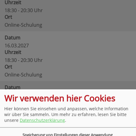
Uhrzeit
18:30 - 20:30 Uhr
Ort
Online-Schulung
Datum
16.03.2027
Uhrzeit
18:30 - 20:30 Uhr
Ort
Online-Schulung
Datum
18.03.2027
Wir verwenden hier Cookies
Uhrzeit
Hier können Sie einsehen und anpassen, welche Information
18:30 - 20:30 Uhr
wir über Sie sammeln.
Um mehr zu erfahren, lesen Sie bitte
Ort
unsere
Datenschutzerklärung
.
Online-Schulung
Speicherung von Einstellungen dieser Anwendung