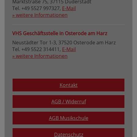
Marktstraße 75, 37115 Duderstadt
Tel. +49 5527 997327,
E-Mail
» weitere Informationen
VHS Geschäftsstelle in Osterode am Harz
Neustädter Tor 1-3, 37520 Osterode am Harz
Tel. +49 5522 314411,
E-Mail
» weitere Informationen
Kontakt
AGB / Widerruf
AGB Musikschule
Datenschutz