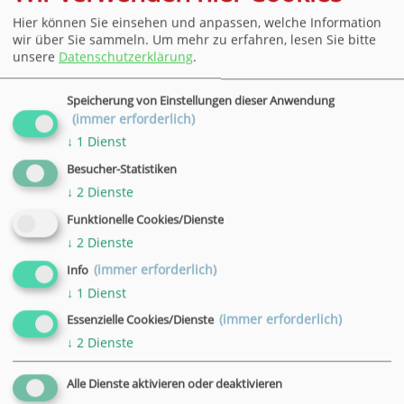
lernen, passende Inhalte für ihre Arbeit im
Hier können Sie einsehen und anpassen, welche Information
wir über Sie sammeln.
Um mehr zu erfahren, lesen Sie bitte
Ehrenamt zu entwickeln
unsere
Datenschutzerklärung
.
gewinnen Sicherheit im Umgang mit Social Media
Speicherung von Einstellungen dieser Anwendung
(immer erforderlich)
entwickeln selbständig konkrete Ideen, um neue
Mitglieder und Unterstützer zu erreichen
↓
1
Dienst
Besucher-Statistiken
↓
2
Dienste
Zielgruppe
Funktionelle Cookies/Dienste
↓
2
Dienste
Menschen im Ehrenamt oder mit Interesse an dem
(immer erforderlich)
Info
Thema
↓
1
Dienst
(immer erforderlich)
Essenzielle Cookies/Dienste
Methoden
↓
2
Dienste
Alle Dienste aktivieren oder deaktivieren